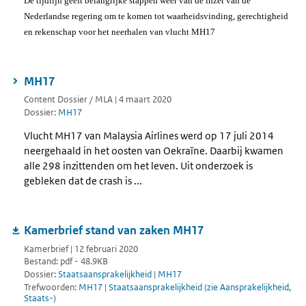
De tijdlijn geeft belangrijke stappen weer van de inzet van de
Nederlandse regering om te komen tot waarheidsvinding, gerechtigheid
en rekenschap voor het neerhalen van vlucht MH17
MH17
Content Dossier / MLA | 4 maart 2020
Dossier:
MH17
Vlucht MH17 van Malaysia Airlines werd op 17 juli 2014
neergehaald in het oosten van Oekraïne. Daarbij kwamen
alle 298 inzittenden om het leven. Uit onderzoek is
gebleken dat de crash is ...
Kamerbrief stand van zaken MH17
Kamerbrief | 12 februari 2020
Bestand: pdf - 48.9KB
Dossier:
Staatsaansprakelijkheid
|
MH17
Trefwoorden:
MH17
|
Staatsaansprakelijkheid (zie Aansprakelijkheid,
Staats-)