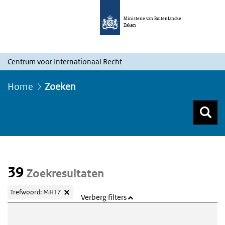
Ministerie van Buitenlandse
Zaken
Centrum voor Internationaal Recht
Home
Zoeken
Z
Z
Top menu zoeken
39
Zoekresultaten
Trefwoord: MH17
Verberg filters
Webcontent zoeken