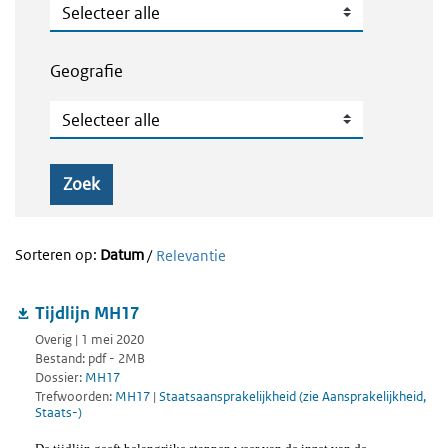
Publicatietype
Geografie
Geografie
Zoek
Sorteren op:
Datum
/
Relevantie
Tijdlijn MH17
Overig | 1 mei 2020
Bestand: pdf - 2MB
Dossier:
MH17
Trefwoorden:
MH17
|
Staatsaansprakelijkheid (zie Aansprakelijkheid,
Staats-)