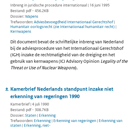
Inbreng in juridische procedure internationaal | 16 juni 1995
Bestand: pdf - 456.2KB
Dossier:
Wapens
Trefwoorden:
Adviesbevoegdheid Internationaal Gerechtshof
|
Humanitair oorlogsrecht (zie Internationaal humanitair recht)
|
Kernwapens
Dit document bevat de schriftelijke inbreng van Nederland
bij de adviesprocedure van het Internationaal Gerechtshof
(IGH) inzake de rechtmatigheid van de dreiging en het
gebruik van kernwapens (ICJ Advisory Opinion
Legality of the
Threat or Use of Nuclear Weapons
).
Kamerbrief Nederlands standpunt inzake niet
erkenning van regeringen 1990
Kamerbrief | 4 juli 1990
Bestand: pdf - 308.7KB
Dossier:
Staten
|
Erkenning
Trefwoorden:
Erkenning
|
Erkenning van regeringen
|
Erkenning van
staten
|
Erkenning, niet-