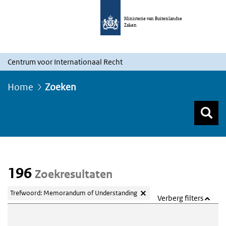
Ministerie van Buitenlandse
Zaken
Centrum voor Internationaal Recht
Home
Zoeken
Z
Z
Top menu zoeken
196
Zoekresultaten
Trefwoord: Memorandum of Understanding
Verberg filters
Webcontent zoeken