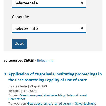
Publicatietype
Geografie
Geografie
Zoek
Sorteren op:
Datum
/
Relevantie
Application of Yugoslavia instituting proceedings in
the Case concerning Legality of Use of Force
Jurisprudentie | 29 april 1999
Bestand: pdf - 25.6KB
Dossier:
Vreedzame geschillenbeslechting
|
Internationaal
Gerechtshof
Trefwoorden:
Geweldgebruik (zie Ius ad bellum)
|
Geweldgebruik,