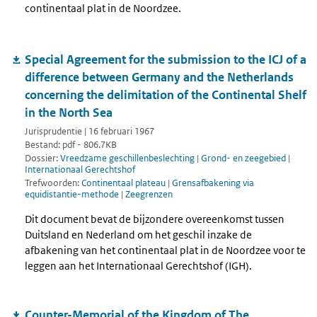
continentaal plat in de Noordzee.
Special Agreement for the submission to the ICJ of a
difference between Germany and the Netherlands
concerning the delimitation of the Continental Shelf
in the North Sea
Jurisprudentie | 16 februari 1967
Bestand: pdf - 806.7KB
Dossier:
Vreedzame geschillenbeslechting
|
Grond- en zeegebied
|
Internationaal Gerechtshof
Trefwoorden:
Continentaal plateau
|
Grensafbakening via
equidistantie-methode
|
Zeegrenzen
Dit document bevat de bijzondere overeenkomst tussen
Duitsland en Nederland om het geschil inzake de
afbakening van het continentaal plat in de Noordzee voor te
leggen aan het Internationaal Gerechtshof (IGH).
Counter-Memorial of the Kingdom of The