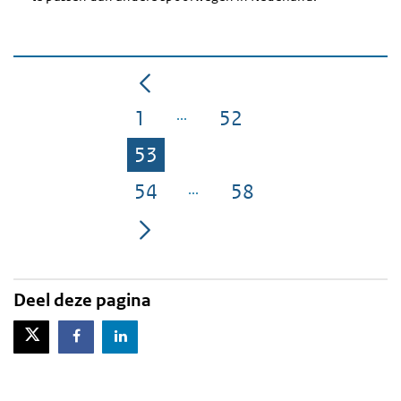
1
52
Pagina
Pagina
53
Pagina
54
58
Pagina
Pagina
Deel deze pagina
X-Twitter
Facebook
LinkedIn