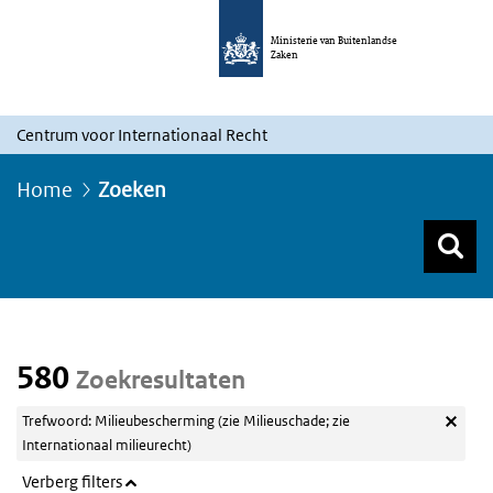
Ministerie van Buitenlandse
Zaken
Centrum voor Internationaal Recht
Home
Zoeken
Z
Z
Top menu zoeken
580
Zoekresultaten
Trefwoord: Milieubescherming (zie Milieuschade; zie
Internationaal milieurecht)
Verberg filters