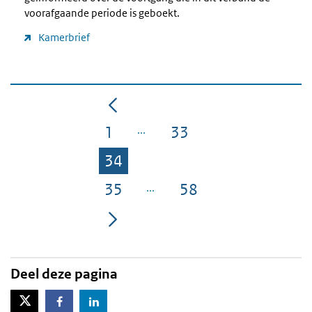
voorafgaande periode is geboekt.
Kamerbrief
1
33
Pagina
Pagina
34
Pagina
35
58
Pagina
Pagina
Deel deze pagina
X-Twitter
Facebook
LinkedIn