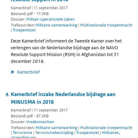
Kamerbrief | 11 september 2017
Bestand: pdf - 77.3KB
Dossier:
Militair-operationele zaken
Trefwoorden:
Militaire samenwerking
|
Multinationale troepenmacht
|
Troepeninzet
Deze Kamerbrief informeert de Tweede Kamer over het
verlengen van de Nederlandse bijdrage aan de NAVO
Resolute Support Mission (RSM) in Afghanistan tot 31
december 2018.
Kamerbrief
Kamerbrief inzake Nederlandse bijdrage aan
MINUSMA in 2018
Kamerbrief | 11 september 2017
Bestand: pdf - 87.2KB
Dossier:
Vredesmachten
Trefwoorden:
Militaire samenwerking
|
Multinationale troepenmacht
|
Terrorisme
|
Terrorismebestrijding
|
Troepeninzet
|
Militairen,
uitzending van