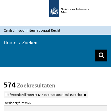
Ministerie van Buitenlandse
Zaken
Centrum voor Internationaal Recht
Home
Zoeken
Z
Z
Top menu zoeken
574
Zoekresultaten
Trefwoord: Milieurecht (zie Internationaal milieurecht)
Verberg filters