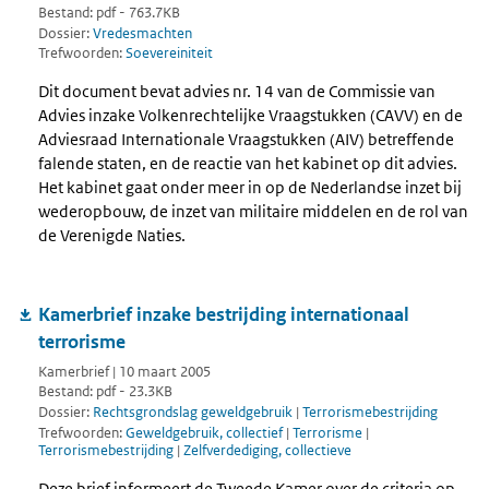
Bestand: pdf - 763.7KB
Dossier:
Vredesmachten
Trefwoorden:
Soevereiniteit
Dit document bevat advies nr. 14 van de Commissie van
Advies inzake Volkenrechtelijke Vraagstukken (CAVV) en de
Adviesraad Internationale Vraagstukken (AIV) betreffende
falende staten, en de reactie van het kabinet op dit advies.
Het kabinet gaat onder meer in op de Nederlandse inzet bij
wederopbouw, de inzet van militaire middelen en de rol van
de Verenigde Naties.
Kamerbrief inzake bestrijding internationaal
terrorisme
Kamerbrief | 10 maart 2005
Bestand: pdf - 23.3KB
Dossier:
Rechtsgrondslag geweldgebruik
|
Terrorismebestrijding
Trefwoorden:
Geweldgebruik, collectief
|
Terrorisme
|
Terrorismebestrijding
|
Zelfverdediging, collectieve
Deze brief informeert de Tweede Kamer over de criteria op