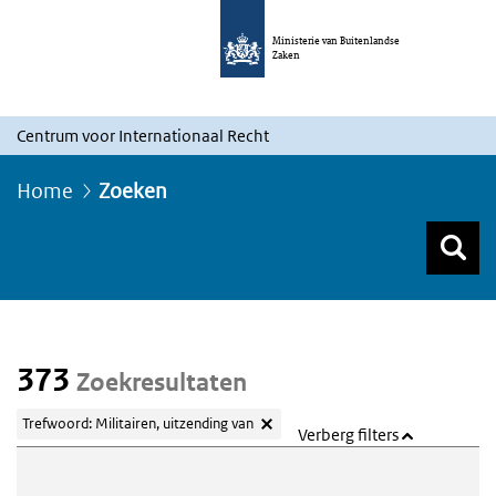
Ministerie van Buitenlandse
Zaken
Centrum voor Internationaal Recht
Home
Zoeken
Z
Z
Top menu zoeken
373
Zoekresultaten
Trefwoord: Militairen, uitzending van
Verberg filters
Webcontent zoeken