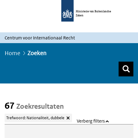
Ministerie van Buitenlandse
Zaken
Centrum voor Internationaal Recht
Home
Zoeken
Z
Z
Top menu zoeken
67
Zoekresultaten
Trefwoord: Nationaliteit, dubbele
Verberg filters
Webcontent zoeken