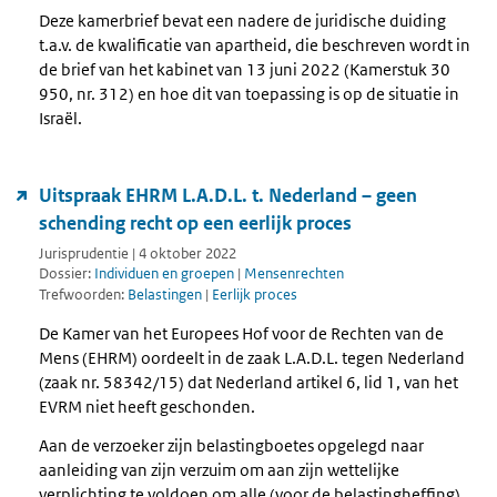
Deze kamerbrief bevat een nadere de juridische duiding
t.a.v. de kwalificatie van apartheid, die beschreven wordt in
de brief van het kabinet van 13 juni 2022 (Kamerstuk 30
950, nr. 312) en hoe dit van toepassing is op de situatie in
Israël.
Uitspraak EHRM L.A.D.L. t. Nederland – geen
schending recht op een eerlijk proces
Jurisprudentie | 4 oktober 2022
Dossier:
Individuen en groepen
|
Mensenrechten
Trefwoorden:
Belastingen
|
Eerlijk proces
De Kamer van het Europees Hof voor de Rechten van de
Mens (EHRM) oordeelt in de zaak L.A.D.L. tegen Nederland
(zaak nr. 58342/15) dat Nederland artikel 6, lid 1, van het
EVRM niet heeft geschonden.
Aan de verzoeker zijn belastingboetes opgelegd naar
aanleiding van zijn verzuim om aan zijn wettelijke
verplichting te voldoen om alle (voor de belastingheffing)