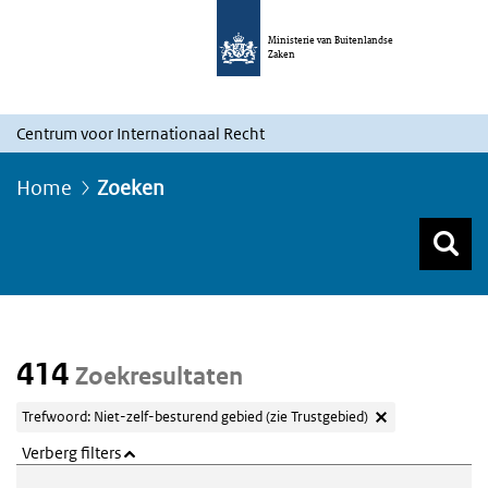
Ministerie van Buitenlandse
Zaken
Centrum voor Internationaal Recht
Home
Zoeken
Z
Z
Top menu zoeken
414
Zoekresultaten
Trefwoord: Niet-zelf-besturend gebied (zie Trustgebied)
Verberg filters