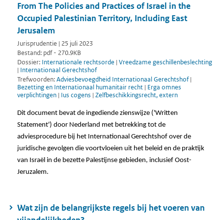
From The Policies and Practices of Israel in the
Occupied Palestinian Territory, Including East
Jerusalem
Jurisprudentie | 25 juli 2023
Bestand: pdf - 270.9KB
Dossier:
Internationale rechtsorde
|
Vreedzame geschillenbeslechting
|
Internationaal Gerechtshof
Trefwoorden:
Adviesbevoegdheid Internationaal Gerechtshof
|
Bezetting en Internationaal humanitair recht
|
Erga omnes
verplichtingen
|
Ius cogens
|
Zelfbeschikkingsrecht, extern
Dit document bevat de ingediende zienswijze ('Written
Statement') door Nederland
met betrekking tot de
adviesprocedure bij het Internationaal Gerechtshof over de
juridische gevolgen die voortvloeien uit het beleid en de praktijk
van Israël in de bezette Palestijnse gebieden, inclusief Oost-
Jeruzalem.
Wat zijn de belangrijkste regels bij het voeren van
vijandelijkheden?