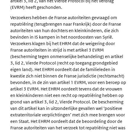
artikel 3, lid 2, van het Vierde Protocol bij het Verdrag
(EVRM) heeft geschonden.
Verzoekers hebben de Franse autoriteiten gevraagd om
repatriëring (terugbrengen naar Frankrijk) door de Franse
autoriteiten van hun dochters en kleinkinderen, die zich
bevinden in IS kampen in het noordoosten van Syrië.
Verzoekers klagen bij het EHRM dat de weigering door
Franse autoriteiten in strijd is met artikel 3 EVRM
(bescherming tegen onmenselijke behandeling) en artikel
3, lid 2, Vierde Protocol (recht op toegang grondgebied
eigen land). Het EHRM oordeelt dat de familieleden in
kwestie zich niet binnen de Franse jurisdictie (rechtsmacht)
bevonden, in de zin van artikel 1 EVRM, voor een beroep op
artikel 3 EVRM. Het EHRM oordeelt tevens dat de vrouwen
en kleinkinderen niet een recht op repatriëring hebben op
grond van artikel 3, lid 2, Vierde Protocol. De bescherming
van dit artikel kan in uitzonderlijke gevallen wel ‘positieve
extraterritoriale verplichtingen’ met zich mee brengen voor
een Staat. Het EHRM oordeelt dat de beoordeling door de
Franse autoriteiten van het verzoek tot repatriëring niet was