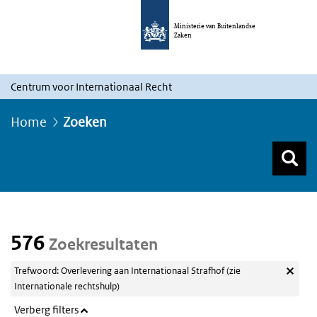
Ministerie van Buitenlandse
Zaken
Centrum voor Internationaal Recht
Home
Zoeken
Z
Z
Top menu zoeken
576
Zoekresultaten
Trefwoord: Overlevering aan Internationaal Strafhof (zie
Internationale rechtshulp)
Verberg filters