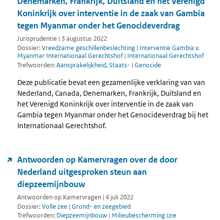
Denemarken, Frankrijk, Duitsland en het Verenigd
Koninkrijk over interventie in de zaak van Gambia
tegen Myanmar onder het Genocideverdrag
Jurisprudentie | 3 augustus 2022
Dossier:
Vreedzame geschillenbeslechting
|
Interventie Gambia v.
Myanmar Internationaal Gerechtshof
|
Internationaal Gerechtshof
Trefwoorden:
Aansprakelijkheid, Staats-
|
Genocide
Deze publicatie bevat een gezamenlijke verklaring van van
Nederland, Canada, Denemarken, Frankrijk, Duitsland en
het Verenigd Koninkrijk over interventie in de zaak van
Gambia tegen Myanmar onder het Genocideverdrag bij het
Internationaal Gerechtshof.
Antwoorden op Kamervragen over de door
Nederland uitgesproken steun aan
diepzeemijnbouw
Antwoorden op Kamervragen | 4 juli 2022
Dossier:
Volle zee
|
Grond- en zeegebied
Trefwoorden:
Diepzeemijnbouw
|
Milieubescherming (zie