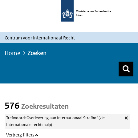
Ministerie van Buitenlandse
Zaken
Centrum voor Internationaal Recht
Home
Zoeken
Z
Z
Top menu zoeken
576
Zoekresultaten
Trefwoord: Overlevering aan Internationaal Strafhof (zie
Internationale rechtshulp)
Verberg filters