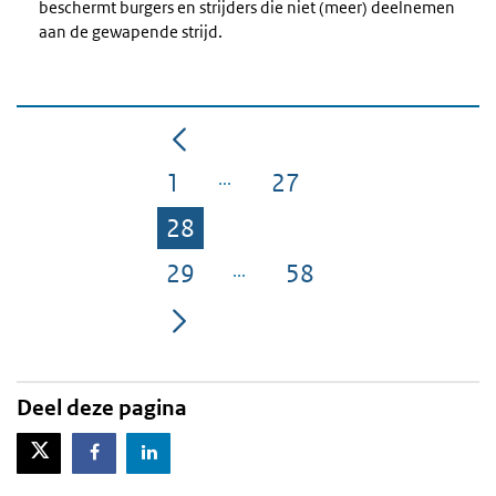
beschermt burgers en strijders die niet (meer) deelnemen
aan de gewapende strijd.
1
27
Pagina
Pagina
28
Pagina
29
58
Pagina
Pagina
Deel deze pagina
X-Twitter
Facebook
LinkedIn