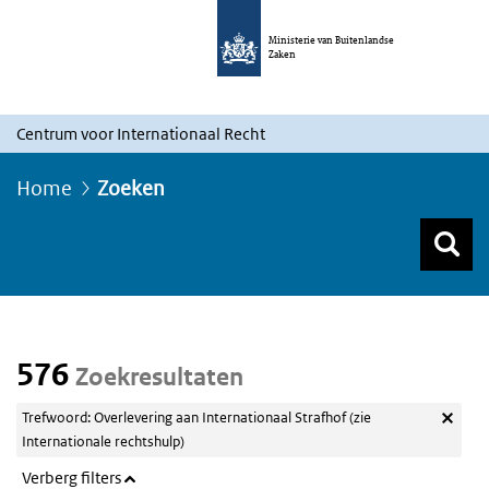
Ministerie van Buitenlandse
Zaken
Centrum voor Internationaal Recht
Home
Zoeken
Z
Z
Top menu zoeken
576
Zoekresultaten
Trefwoord: Overlevering aan Internationaal Strafhof (zie
Internationale rechtshulp)
Verberg filters