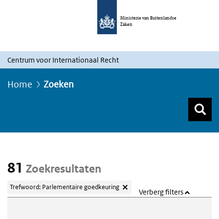
Ministerie van Buitenlandse
Zaken
Centrum voor Internationaal Recht
Home
Zoeken
Z
Z
Top menu zoeken
81
Zoekresultaten
Trefwoord: Parlementaire goedkeuring
Verberg filters
Webcontent zoeken