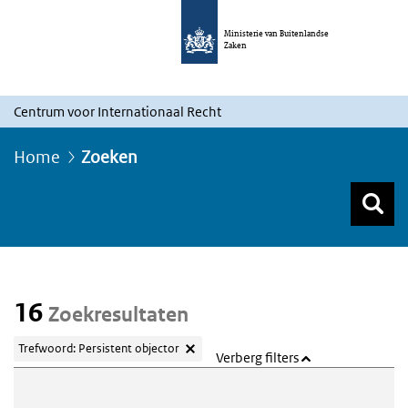
Ministerie van Buitenlandse
Zaken
Centrum voor Internationaal Recht
Home
Zoeken
Z
Z
Top menu zoeken
16
Zoekresultaten
Trefwoord: Persistent objector
Verberg filters
Webcontent zoeken