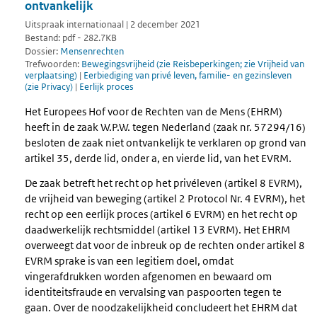
ontvankelijk
Uitspraak internationaal | 2 december 2021
Bestand: pdf - 282.7KB
Dossier:
Mensenrechten
Trefwoorden:
Bewegingsvrijheid (zie Reisbeperkingen; zie Vrijheid van
verplaatsing)
|
Eerbiediging van privé leven, familie- en gezinsleven
(zie Privacy)
|
Eerlijk proces
Het Europees Hof voor de Rechten van de Mens (EHRM)
heeft in de zaak W.P.W. tegen Nederland (zaak nr. 57294/16)
besloten de zaak niet ontvankelijk te verklaren op grond van
artikel 35, derde lid, onder a, en vierde lid, van het EVRM.
De zaak betreft het recht op het privéleven (artikel 8 EVRM),
de vrijheid van beweging (artikel 2 Protocol Nr. 4 EVRM), het
recht op een eerlijk proces (artikel 6 EVRM) en het recht op
daadwerkelijk rechtsmiddel (artikel 13 EVRM). Het EHRM
overweegt dat voor de inbreuk op de rechten onder artikel 8
EVRM sprake is van een legitiem doel, omdat
vingerafdrukken worden afgenomen en bewaard om
identiteitsfraude en vervalsing van paspoorten tegen te
gaan. Over de noodzakelijkheid concludeert het EHRM dat