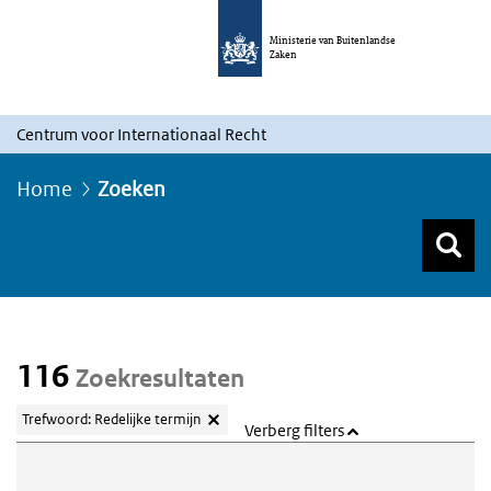
Ministerie van Buitenlandse
Zaken
Centrum voor Internationaal Recht
Home
Zoeken
Z
Z
Top menu zoeken
116
Zoekresultaten
Trefwoord: Redelijke termijn
Verberg filters
Webcontent zoeken