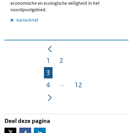
economische en ecologische veiligheid in het
noordpoolgebied.
Kamerbrief
1
2
Pagina
Pagina
3
Pagina
4
12
Pagina
Pagina
Deel deze pagina
X-Twitter
Facebook
LinkedIn