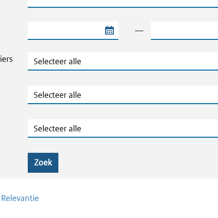
Begindatum van de periode
Einddatum van de
—
Thema's en Dossiers
iers
Publicatietype
Geografie
Zoek
/
Relevantie