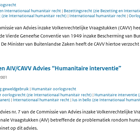
logsrecht
en Internationaal humanitair recht
|
Bezettingsrecht (zie Bezetting en Internat
(zie Internationaal humanitair recht)
|
Internationaal humanitair recht
|
Oorlo
mmissie van Advies inzake Volkenrechtelijke Vraagstukken (CAVV) he
 de Vierde Geneefse Conventie van 1949 inzake Bescherming van Burg
. De Minister van Buitenlandse Zaken heeft de CAVV hiertoe verzocht
 en AIV/CAVV Advies “Humanitaire interventie”
2001
g geweldgebruik
|
Humanitair oorlogsrecht
 oorlogsrecht (zie Internationaal humanitair recht)
|
Humanitaire interventie (z
danen)
|
Internationaal humanitair recht
|
Ius in bello (zie Internationaal humani
dvies nr. 7 van de Commissie van Advies inzake Volkenrechtelijke V
onale Vraagstukken (AIV) betreffende de problematiek rondom human
inet op dit advies.