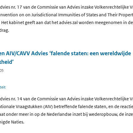
dvies nr. 17 van de Commissie van Advies inzake Volkenrechtelijke 
vention on on Jurisdictional Immunities of States and Their Property
s. Het kabinet geeft aan dat het advies zal worden meegenomen in de
rdrag.
en AIV/CAVV Advies ‘falende staten: een wereldwijde
kheid’
005
teit
dvies nr. 14 van de Commissie van Advies inzake Volkenrechtelijke 
tionale Vraagstukken (AIV) betreffende falende staten, en de reactie
gaat onder meer in op de Nederlandse inzet bij wederopbouw, de inze
nigde Naties.