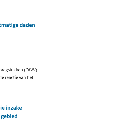
htmatige daden
Vraagstukken (CAVV)
e reactie van het
ie inzake
e gebied