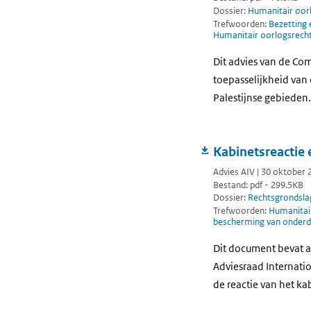
Dossier:
Humanitair oor
Trefwoorden:
Bezetting 
Humanitair oorlogsrecht 
Dit advies van de Co
toepasselijkheid van
Palestijnse gebieden
Kabinetsreactie
Advies AIV | 30 oktober 
Bestand: pdf - 299.5KB
Dossier:
Rechtsgrondsla
Trefwoorden:
Humanitair
bescherming van onder
Dit document bevat a
Adviesraad Internati
de reactie van het kab