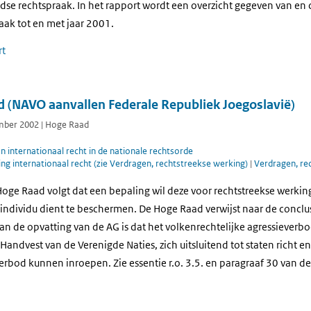
ndse rechtspraak. In het rapport wordt een overzicht gegeven van e
aak tot en met jaar 2001.
rt
d (NAVO aanvallen Federale Republiek Joegoslavië)
ember 2002 | Hoge Raad
 internationaal recht in de nationale rechtsorde
g internationaal recht (zie Verdragen, rechtstreekse werking)
|
Verdragen, re
e Hoge Raad volgt dat een bepaling wil deze voor rechtstreekse werk
individu dient te beschermen. De Hoge Raad verwijst naar de conclu
an de opvatting van de AG is dat het volkenrechtelijke agressieverbod
t Handvest van de Verenigde Naties, zich uitsluitend tot staten richt en
erbod kunnen inroepen. Zie essentie r.o. 3.5. en paragraaf 30 van de