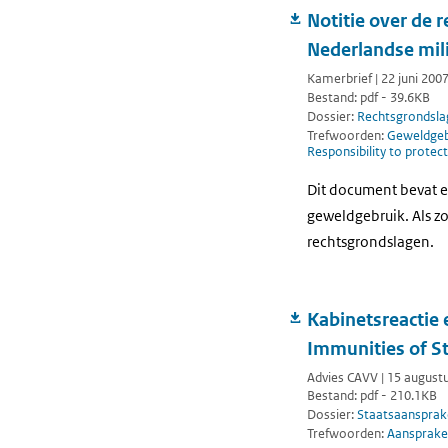
Notitie over de
Nederlandse mil
Kamerbrief | 22 juni 200
Bestand: pdf - 39.6KB
Dossier:
Rechtsgrondsla
Trefwoorden:
Geweldgebr
Responsibility to protec
Dit document bevat e
geweldgebruik. Als zo
rechtsgrondslagen.
Kabinetsreactie 
Immunities of St
Advies CAVV | 15 august
Bestand: pdf - 210.1KB
Dossier:
Staatsaansprake
Trefwoorden:
Aansprakel