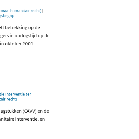
ionaal humanitair recht)
|
gsbegrip
eft betrekking op de
ers in oorlogstijd op de
 in oktober 2001.
ie Interventie ter
tair recht)
raagstukken (CAVV) en de
itaire interventie, en