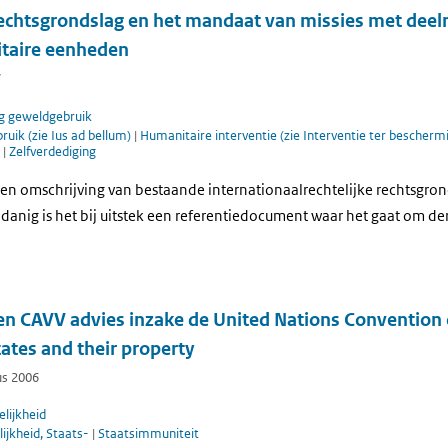
 rechtsgrondslag en het mandaat van missies met dee
itaire eenheden
7
g geweldgebruik
uik (zie Ius ad bellum)
|
Humanitaire interventie (zie Interventie ter bescher
t
|
Zelfverdediging
en omschrijving van bestaande internationaalrechtelijke rechtsgro
danig is het bij uitstek een referentiedocument waar het gaat om der
en CAVV advies inzake de United Nations Convention o
ates and their property
us 2006
lijkheid
ijkheid, Staats-
|
Staatsimmuniteit