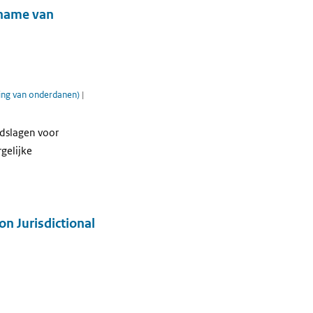
lname van
ming van onderdanen)
|
ndslagen voor
gelijke
n Jurisdictional