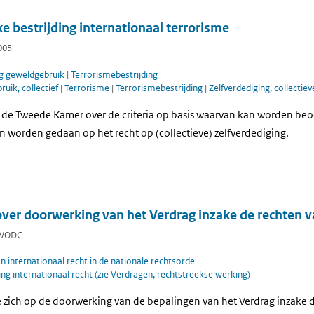
e bestrijding internationaal terrorisme
005
g geweldgebruik
|
Terrorismebestrijding
uik, collectief
|
Terrorisme
|
Terrorismebestrijding
|
Zelfverdediging, collectiev
t de Tweede Kamer over de criteria op basis waarvan kan worden be
n worden gedaan op het recht op (collectieve) zelfverdediging.
er doorwerking van het Verdrag inzake de rechten v
| WODC
 internationaal recht in de nationale rechtsorde
g internationaal recht (zie Verdragen, rechtstreekse werking)
e zich op de doorwerking van de bepalingen van het Verdrag inzake 