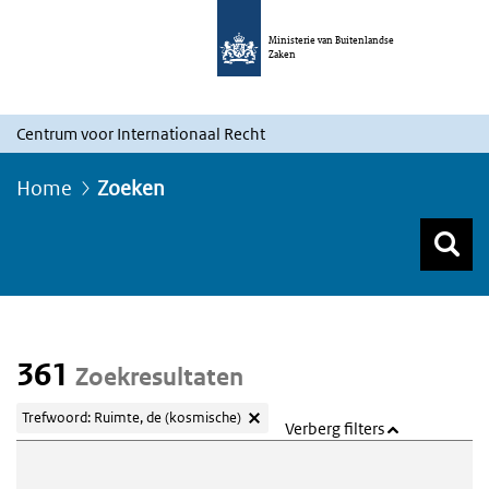
Ministerie van Buitenlandse
Zaken
Centrum voor Internationaal Recht
Home
Zoeken
Z
Z
Top menu zoeken
361
Zoekresultaten
Trefwoord: Ruimte, de (kosmische)
Verberg filters
Webcontent zoeken