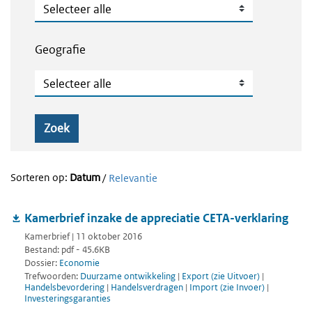
Publicatietype
Geografie
Geografie
Zoek
Sorteren op:
Datum
/
Relevantie
Kamerbrief inzake de appreciatie CETA-verklaring
Kamerbrief | 11 oktober 2016
Bestand: pdf - 45.6KB
Dossier:
Economie
Trefwoorden:
Duurzame ontwikkeling
|
Export (zie Uitvoer)
|
Handelsbevordering
|
Handelsverdragen
|
Import (zie Invoer)
|
Investeringsgaranties