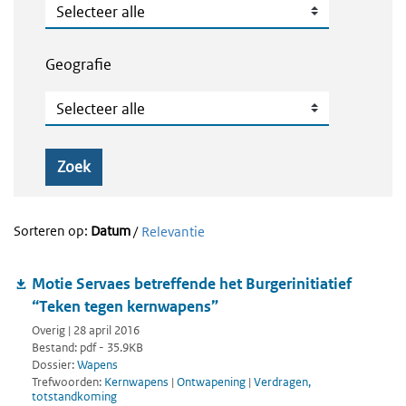
Publicatietype
Geografie
Geografie
Zoek
Sorteren op:
Datum
/
Relevantie
Motie Servaes betreffende het Burgerinitiatief
“Teken tegen kernwapens”
Overig | 28 april 2016
Bestand: pdf - 35.9KB
Dossier:
Wapens
Trefwoorden:
Kernwapens
|
Ontwapening
|
Verdragen,
totstandkoming