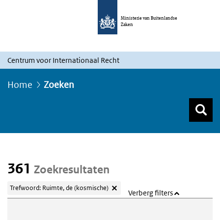
Ministerie van Buitenlandse
Zaken
Centrum voor Internationaal Recht
Home
Zoeken
Z
Z
Top menu zoeken
361
Zoekresultaten
Trefwoord: Ruimte, de (kosmische)
Verberg filters
Webcontent zoeken