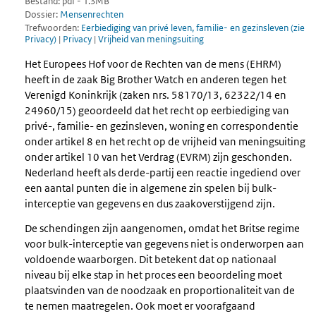
Bestand: pdf - 1.3MB
Dossier:
Mensenrechten
Trefwoorden:
Eerbiediging van privé leven, familie- en gezinsleven (zie
Privacy)
|
Privacy
|
Vrijheid van meningsuiting
Het Europees Hof voor de Rechten van de mens (EHRM)
heeft in de zaak Big Brother Watch en anderen tegen het
Verenigd Koninkrijk (zaken nrs. 58170/13, 62322/14 en
24960/15) geoordeeld dat het recht op eerbiediging van
privé-, familie- en gezinsleven, woning en correspondentie
onder artikel 8 en het recht op de vrijheid van meningsuiting
onder artikel 10 van het Verdrag (EVRM) zijn geschonden.
Nederland heeft als derde-partij een reactie ingediend over
een aantal punten die in algemene zin spelen bij bulk-
interceptie van gegevens en dus zaakoverstijgend zijn.
De schendingen zijn aangenomen, omdat het Britse regime
voor bulk-interceptie van gegevens niet is onderworpen aan
voldoende waarborgen. Dit betekent dat op nationaal
niveau bij elke stap in het proces een beoordeling moet
plaatsvinden van de noodzaak en proportionaliteit van de
te nemen maatregelen. Ook moet er voorafgaand