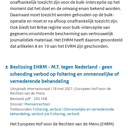
onafhankelijk toezicht zijn voor de bulk-interceptie op het
moment dat het doel en de omvang ervan bekend worden.
Daarnaast moet toezicht worden gehouden op de bulk-
operatie en moet er na afloop onafhankelijk toezicht zijn.
Ook biedt het Britse regime voor bulk-interceptie van
gegevens onvoldoende bescherming aan vertrouwelijk
journalistiek materiaal. Het EHRM heeft daarom geoordeeld
dat artikelen 8 en 10 van het EVRM zijn geschonden.
Beslissing EHRM - M.T. tegen Nederland - geen
schending verbod op foltering en onmenselijke of
vernederende behandeling
Uitspraak internationaal | 18 mei 2021 | Europees Hof voor de
Rechten van de Mens
Bestand: pdf - 243.1KB
Dossier:
Mensenrechten
Trefwoorden:
Foltering, verbod
|
Onmenselijke en vernederende
behandeling, verbod (zie Foltering, verbod)
Het Europees Hof voor de Rechten van de Mens (EHRM)