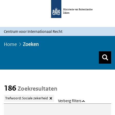
Ministerie van Buitenlandse
Zaken
Centrum voor Internationaal Recht
Home
Zoeken
Z
Z
Top menu zoeken
186
Zoekresultaten
Trefwoord: Sociale zekerheid
Verberg filters
Webcontent zoeken