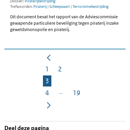
Dossier:
Piraterijbestrijding
Trefwoorden:
Piraterij
|
Scheepvaart
|
Terrorismebestrijding
Dit document bevat het rapport van de Adviescommissie
gewapende particuliere beveiliging tegen piraterij inzake
geweldsmonopolie en piraterij.
1
2
Pagina
Pagina
3
Pagina
4
19
Pagina
Pagina
Deel deze pagina