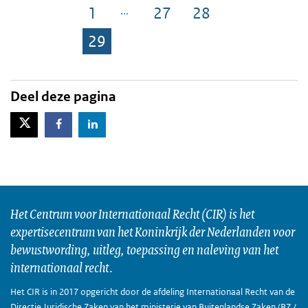
1
27
28
Pagina
Pagina
Pagina
29
Pagina
Deel deze pagina
X-Twitter
Facebook
LinkedIn
Het Centrum voor Internationaal Recht (CIR) is het
expertisecentrum van het Koninkrijk der Nederlanden voor
bewustwording, uitleg, toepassing en naleving van het
internationaal recht.
Het CIR is in 2017 opgericht door de afdeling Internationaal Recht van de
Directie Juridische Zaken van het ministerie van Buitenlandse Zaken (BZ /