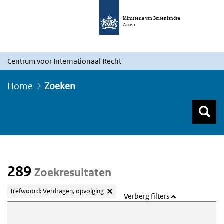
Ministerie van Buitenlandse
Zaken
Centrum voor Internationaal Recht
Home
Zoeken
Z
Z
Top menu zoeken
289
Zoekresultaten
Trefwoord: Verdragen, opvolging
Verberg filters
Webcontent zoeken