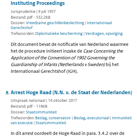
Instituting Proceedings
Jurisprudentie | 9 juli 1957
Bestand: pdf - 532.2KB
Dossier:
Vreedzame geschillenbeslechting
|
Internationaal
Gerechtshof
Trefwoorden:
Diplomatieke bescherming
|
Verdragen, opvolging
Dit document bevat de notificatie van Nederland waarmee
het de procedure initieert inzake de
Case Concerning the
Application of the Convention of 1902 Governing the
Guardianship of Infants (Netherlands v Sweden)
bij het
Internationaal Gerechtshof (IGH).
Arrest Hoge Raad (N.N. v. de Staat der Nederlanden)
Uitspraak nationaal | 14 oktober 2017
Bestand: pdf - 119KB
Dossier:
Staatsimmuniteit
Trefwoorden:
Beslag, conservatoir
|
Beslag, executoriaal
|
Immuniteit
van executie
|
Staatsimmuniteit
In dit arrest oordeelt de Hoge Raad in para. 3.4.2 over de