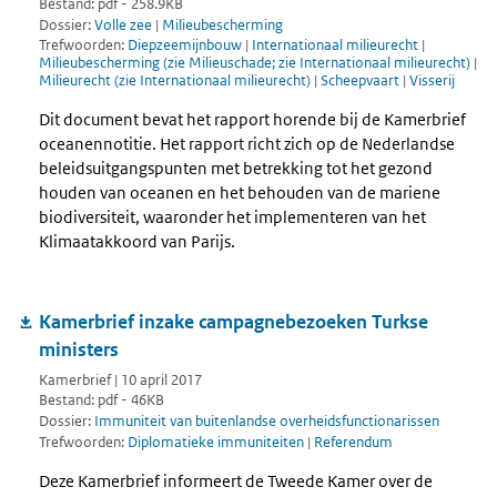
Bestand: pdf - 258.9KB
Dossier:
Volle zee
|
Milieubescherming
Trefwoorden:
Diepzeemijnbouw
|
Internationaal milieurecht
|
Milieubescherming (zie Milieuschade; zie Internationaal milieurecht)
|
Milieurecht (zie Internationaal milieurecht)
|
Scheepvaart
|
Visserij
Dit document bevat het rapport horende bij de Kamerbrief
oceanennotitie. Het rapport richt zich op de Nederlandse
beleidsuitgangspunten met betrekking tot het gezond
houden van oceanen en het behouden van de mariene
biodiversiteit, waaronder het implementeren van het
Klimaatakkoord van Parijs.
Kamerbrief inzake campagnebezoeken Turkse
ministers
Kamerbrief | 10 april 2017
Bestand: pdf - 46KB
Dossier:
Immuniteit van buitenlandse overheidsfunctionarissen
Trefwoorden:
Diplomatieke immuniteiten
|
Referendum
Deze Kamerbrief informeert de Tweede Kamer over de