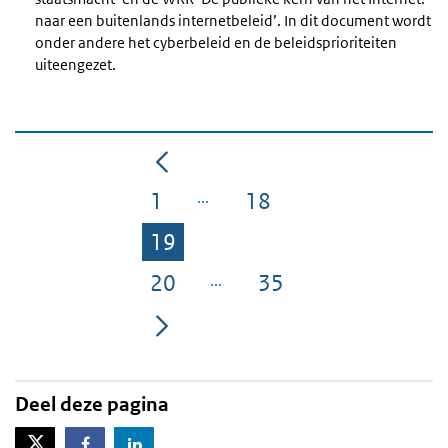
naar een buitenlands internetbeleid’. In dit document wordt
onder andere het cyberbeleid en de beleidsprioriteiten
uiteengezet.
1
18
Pagina
Pagina
19
Pagina
20
35
Pagina
Pagina
Deel deze pagina
X-Twitter
Facebook
LinkedIn