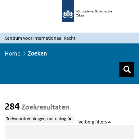
Ministerie van Buitenlandse
Zaken
Centrum voor Internationaal Recht
Home
Zoeken
Z
Z
Top menu zoeken
284
Zoekresultaten
Trefwoord: Verdragen, toetreding
Verberg filters
Webcontent zoeken