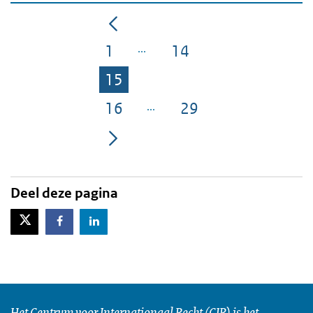
1
14
Pagina
Pagina
15
Pagina
16
29
Pagina
Pagina
Deel deze pagina
X-Twitter
Facebook
LinkedIn
Het Centrum voor Internationaal Recht (CIR) is het