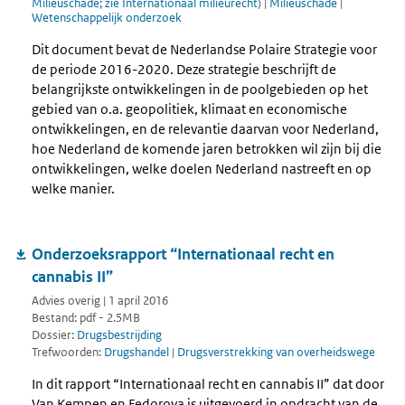
Milieuschade; zie Internationaal milieurecht)
|
Milieuschade
|
Wetenschappelijk onderzoek
Dit document bevat de Nederlandse Polaire Strategie voor
de periode 2016-2020. Deze strategie beschrijft de
belangrijkste ontwikkelingen in de poolgebieden op het
gebied van o.a. geopolitiek, klimaat en economische
ontwikkelingen, en de relevantie daarvan voor Nederland,
hoe Nederland de komende jaren betrokken wil zijn bij die
ontwikkelingen, welke doelen Nederland nastreeft en op
welke manier.
Onderzoeksrapport “Internationaal recht en
cannabis II”
Advies overig | 1 april 2016
Bestand: pdf - 2.5MB
Dossier:
Drugsbestrijding
Trefwoorden:
Drugshandel
|
Drugsverstrekking van overheidswege
In dit rapport “Internationaal recht en cannabis II” dat door
Van Kempen en Fedorova is uitgevoerd in opdracht van de