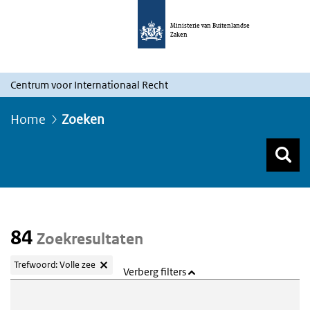
Ministerie van Buitenlandse
Zaken
Centrum voor Internationaal Recht
Home
Zoeken
Z
Z
Top menu zoeken
84
Zoekresultaten
Trefwoord: Volle zee
Verberg filters
Webcontent zoeken