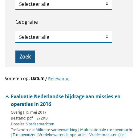
Publicatietype
Geografie
Geografie
Zoek
Sorteren op:
Datum
/
Relevantie
Evaluatie Nederlandse bijdrage aan missies en
operaties in 2016
Overig | 15 mei 2017
Bestand: pdf - 272KB
Dossier:
Vredesmachten
Trefwoorden:
Militaire samenwerking
|
Multinationale troepenmacht
|
Troepeninzet
|
Vredebewarende operaties
|
Vredesmachten (zie