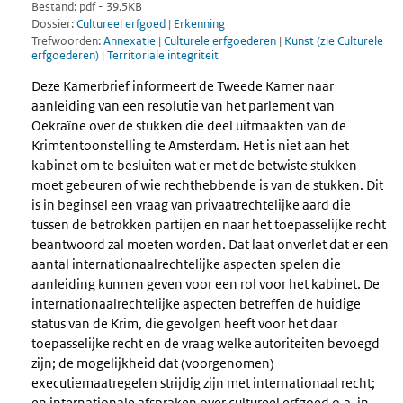
Bestand: pdf - 39.5KB
Dossier:
Cultureel erfgoed
|
Erkenning
Trefwoorden:
Annexatie
|
Culturele erfgoederen
|
Kunst (zie Culturele
erfgoederen)
|
Territoriale integriteit
Deze Kamerbrief informeert de Tweede Kamer naar
aanleiding van een resolutie van het parlement van
Oekraïne over de stukken die deel uitmaakten van de
Krimtentoonstelling te Amsterdam. Het is niet aan het
kabinet om te besluiten wat er met de betwiste stukken
moet gebeuren of wie rechthebbende is van de stukken. Dit
is in beginsel een vraag van privaatrechtelijke aard die
tussen de betrokken partijen en naar het toepasselijke recht
beantwoord zal moeten worden. Dat laat onverlet dat er een
aantal internationaalrechtelijke aspecten spelen die
aanleiding kunnen geven voor een rol voor het kabinet. De
internationaalrechtelijke aspecten betreffen de huidige
status van de Krim, die gevolgen heeft voor het daar
toepasselijke recht en de vraag welke autoriteiten bevoegd
zijn; de mogelijkheid dat (voorgenomen)
executiemaatregelen strijdig zijn met internationaal recht;
en internationale afspraken over cultureel erfgoed o.a. in