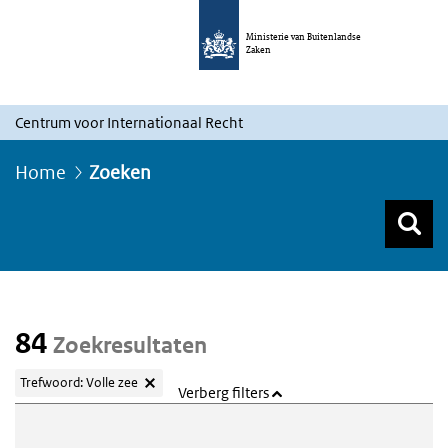
Ministerie van Buitenlandse
Zaken
Centrum voor Internationaal Recht
Home
Zoeken
Z
Z
Top menu zoeken
84
Zoekresultaten
Trefwoord: Volle zee
Verberg filters
Webcontent zoeken