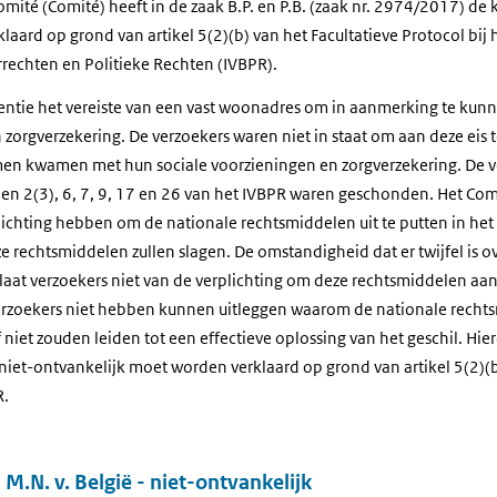
té (Comité) heeft in de zaak B.P. en P.B. (zaak nr. 2974/2017) de 
klaard op grond van artikel 5(2)(b) van het Facultatieve Protocol bij 
rrechten en Politieke Rechten (IVBPR).
ssentie het vereiste van een vast woonadres om in aanmerking te ku
zorgverzekering. De verzoekers waren niet in staat om aan deze eis 
men kwamen met hun sociale voorzieningen en zorgverzekering. De v
en 2(3), 6, 7, 9, 17 en 26 van het IVBPR waren geschonden. Het Com
ichting hebben om de nationale rechtsmiddelen uit te putten in het 
ze rechtsmiddelen zullen slagen. De omstandigheid dat er twijfel is ov
laat verzoekers niet van de verplichting om deze rechtsmiddelen aa
erzoekers niet hebben kunnen uitleggen waarom de nationale recht
niet zouden leiden tot een effectieve oplossing van het geschil. Hie
niet-ontvankelijk moet worden verklaard op grond van artikel 5(2)(b
R.
M.N. v. België - niet-ontvankelijk