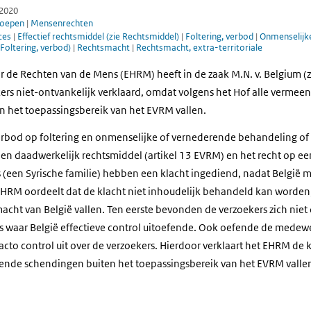
 2020
roepen
|
Mensenrechten
oces
|
Effectief rechtsmiddel (zie Rechtsmiddel)
|
Foltering, verbod
|
Onmenselijk
 Foltering, verbod)
|
Rechtsmacht
|
Rechtsmacht, extra-territoriale
r de Rechten van de Mens (EHRM) heeft in de zaak M.N. v. Belgium (
kers niet-ontvankelijk verklaard, omdat volgens het Hof alle verme
n het toepassingsbereik van het EVRM vallen.
erbod op foltering en onmenselijke of vernederende behandeling of b
en daadwerkelijk rechtsmiddel (artikel 13 EVRM) en het recht op een 
 (een Syrische familie) hebben een klacht ingediend, nadat België 
HRM oordeelt dat de klacht niet inhoudelijk behandeld kan worden
acht van België vallen. Ten eerste bevonden de verzoekers zich niet
s waar België effectieve control uitoefende. Ook oefende de medewe
to control uit over de verzoekers. Hierdoor verklaart het EHRM de k
ende schendingen buiten het toepassingsbereik van het EVRM valle