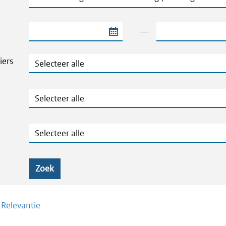
Begindatum van de periode
Einddatum van de
—
Thema's en Dossiers
iers
Publicatietype
Geografie
Zoek
/
Relevantie