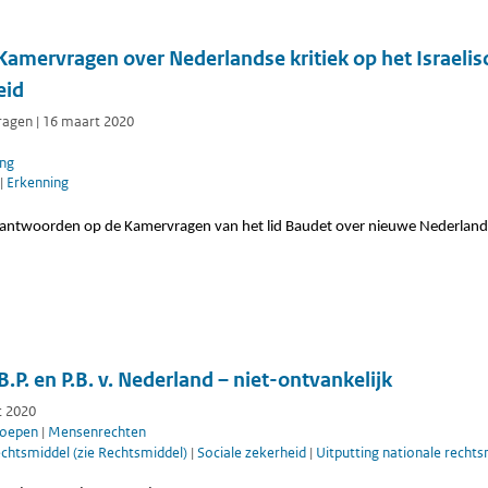
amervragen over Nederlandse kritiek op het Israelis
eid
agen | 16 maart 2020
ing
|
Erkenning
antwoorden op de Kamervragen van het lid Baudet over nieuwe Nederlandse 
.P. en P.B. v. Nederland – niet-ontvankelijk
t 2020
roepen
|
Mensenrechten
rechtsmiddel (zie Rechtsmiddel)
|
Sociale zekerheid
|
Uitputting nationale recht