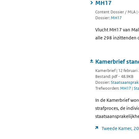
MH17
Content Dossier / MLA |
Dossier:
MH17
Vlucht MH17 van Mala
alle 298 inzittenden o
Kamerbrief sta
Kamerbrief | 12 februari
Bestand: pdf - 48.9KB
Dossier:
Staatsaansprake
Trefwoorden:
MH17
|
Sta
In de Kamerbrief wor
strafproces, de indi
staatsaansprakelijkhe
Tweede Kamer, 20