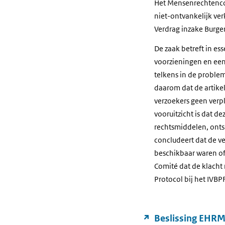
Het Mensenrechtencomi
niet-ontvankelijk ver
Verdrag inzake Burge
De zaak betreft in e
voorzieningen en een 
telkens in de proble
daarom dat de artikel
verzoekers geen verpl
vooruitzicht is dat de
rechtsmiddelen, onts
concludeert dat de v
beschikbaar waren of 
Comité dat de klacht 
Protocol bij het IVBP
Beslissing EHRM 