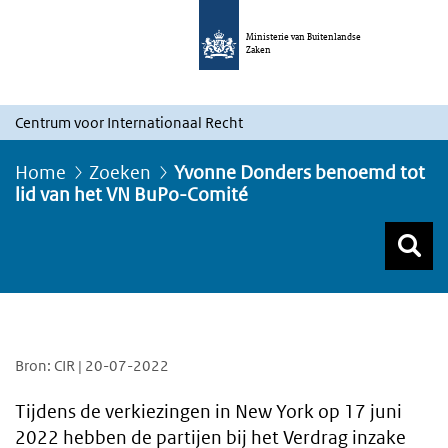
Ministerie van Buitenlandse
Zaken
Centrum voor Internationaal Recht
Home
Zoeken
Yvonne Donders benoemd tot
lid van het VN BuPo-Comité
Z
Z
Top menu zoeken
Bron: CIR | 20-07-2022
Tijdens de verkiezingen in New York op 17 juni
2022 hebben de partijen bij het Verdrag inzake