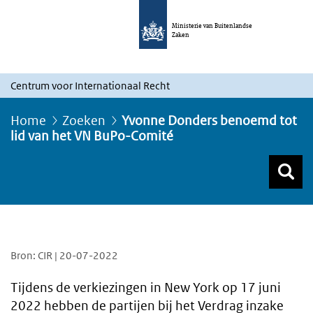
Ministerie van Buitenlandse
Zaken
Centrum voor Internationaal Recht
Home
Zoeken
Yvonne Donders benoemd tot
lid van het VN BuPo-Comité
Z
Z
Top menu zoeken
Bron: CIR | 20-07-2022
Tijdens de verkiezingen in New York op 17 juni
2022 hebben de partijen bij het Verdrag inzake