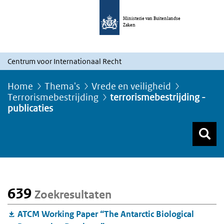
Ministerie van Buitenlandse
Zaken
Centrum voor Internationaal Recht
Home
Thema's
Vrede en veiligheid
Terrorismebestrijding
terrorismebestrijding -
publicaties
Z
Z
Top menu zoeken
639
Zoekresultaten
ATCM Working Paper “The Antarctic Biological