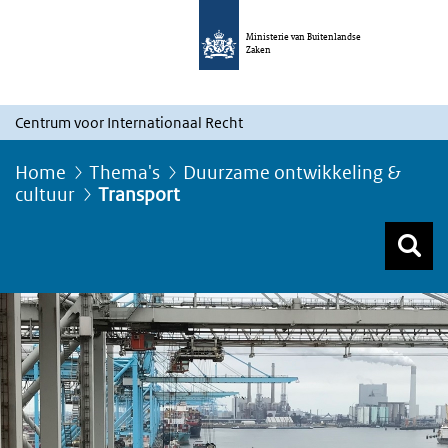
Ministerie van Buitenlandse
Zaken
Centrum voor Internationaal Recht
Home
Thema's
Duurzame ontwikkeling &
cultuur
Transport
Z
Z
Top menu zoeken