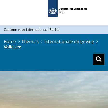
Ministerie van Buitenlandse
Zaken
Centrum voor Internationaal Recht
Home
Thema's
Internationale omgeving
Volle zee
Z
Z
Top menu zoeken