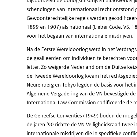
bijvoorbeeld de oorlogsmisdrijven daadwerkelij
schendingen van internationaal recht ontstond g
Gewoonterechtelijke regels werden gecodificeer
1899 en 1907) als nationaal (Lieber Code, VS, 1
voor het begaan van internationale misdrijven.
Na de Eerste Wereldoorlog werd in het Verdrag v
de geallieerden om individuen te berechten voor
letter. Zo weigerde Nederland om de Duitse keizer
de Tweede Wereldoorlog kwam het rechtsgebied 
Neurenberg en Tokyo legden de basis voor het in
Algemene Vergadering van de VN bevestigde de 
International Law Commission codificeerde de reg
De Geneefse Conventies (1949) boden de mogelij
de jaren ‘90 richtte de VN Veiligheidsraad twee i
internationale misdrijven die in specifieke confl