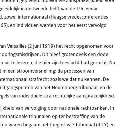
k hadden gepleegd. Individuele aansprakelijkheid voor
eleidelijk in de tweede helft van de 19e eeuw.
d, zowel internationaal (Haagse vredesconferenties
863), en individuen werden voor het eerst vervolgd
an Versailles (2 juni 1919) het recht opgenomen voor
 oorlogsmisdrijven. Dit bleef grotendeels een dode
 uit te leveren, die hier zijn toevlucht had gezocht. Na
in een stroomversnelling: de processen van
ternationaal strafrecht zoals we dat nu kennen. De
uitgangspunten van het Neurenberg tribunaal, en de
els van individuele strafrechtelijke aansprakelijkheid.
kheid van vervolging door nationale rechtbanken. In
nternationale tribunalen op ter bestraffing van de
icten waren begaan: het Joegoslavië Tribunaal (ICTY) en