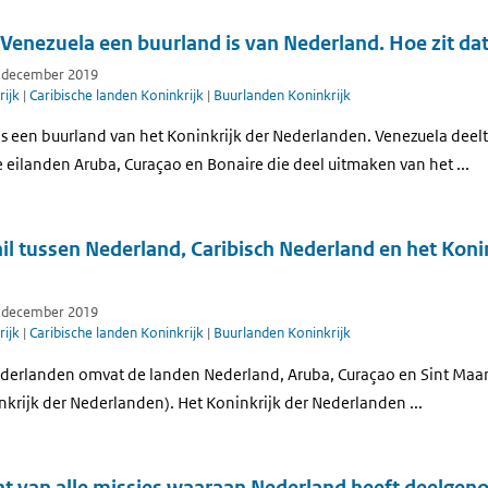
t Venezuela een buurland is van Nederland. Hoe zit da
7 december 2019
ijk
|
Caribische landen Koninkrijk
|
Buurlanden Koninkrijk
is een buurland van het Koninkrijk der Nederlanden. Venezuela deel
 eilanden Aruba, Curaçao en Bonaire die deel uitmaken van het ...
hil tussen Nederland, Caribisch Nederland en het Koni
7 december 2019
ijk
|
Caribische landen Koninkrijk
|
Buurlanden Koninkrijk
ederlanden omvat de landen Nederland, Aruba, Curaçao en Sint Maarte
nkrijk der Nederlanden). Het Koninkrijk der Nederlanden ...
cht van alle missies waaraan Nederland heeft deelge