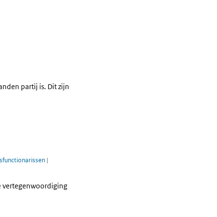
en partij is. Dit zijn
sfunctionarissen
|
le vertegenwoordiging