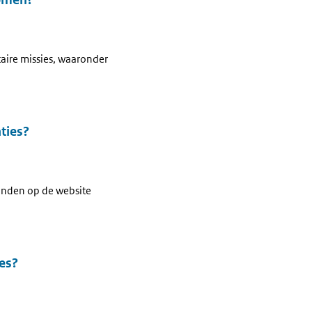
taire missies, waaronder
ties?
vinden op de website
ies?