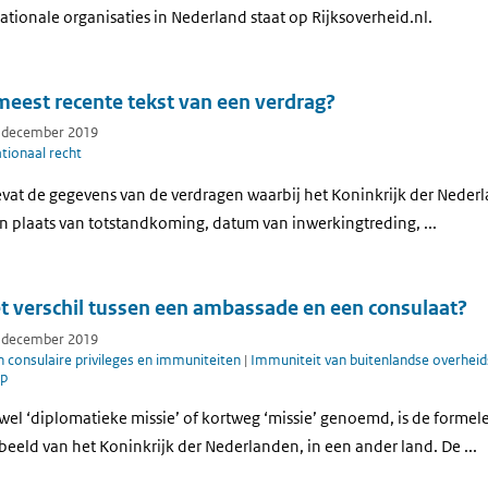
rnationale organisaties in Nederland staat op Rijksoverheid.nl.
meest recente tekst van een verdrag?
7 december 2019
tionaal recht
t de gegevens van de verdragen waarbij het Koninkrijk der Nederland
n plaats van totstandkoming, datum van inwerkingtreding, ...
et verschil tussen een ambassade en een consulaat?
7 december 2019
 consulaire privileges en immuniteiten
|
Immuniteit van buitenlandse overheid
lp
el ‘diplomatieke missie’ of kortweg ‘missie’ genoemd, is de forme
beeld van het Koninkrijk der Nederlanden, in een ander land. De ...