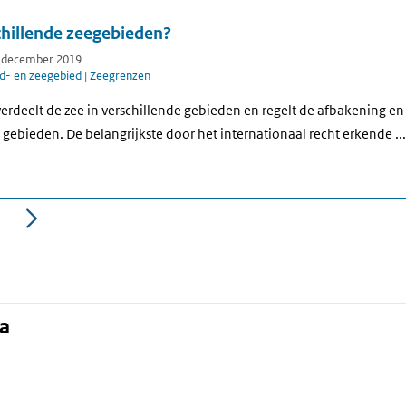
chillende zeegebieden?
7 december 2019
d- en zeegebied
|
Zeegrenzen
verdeelt de zee in verschillende gebieden en regelt de afbakening en
ebieden. De belangrijkste door het internationaal recht erkende ...
a
agina
na
kedIn