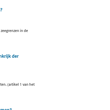
t?
t zeegrenzen in de
nkrijk der
n. (artikel 1 van het
nomen?