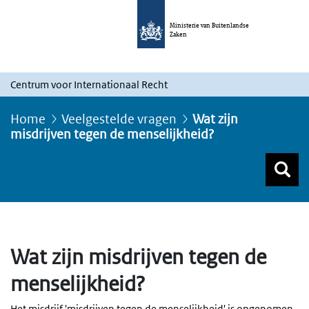
Ministerie van Buitenlandse
Zaken
Centrum voor Internationaal Recht
Home
Veelgestelde vragen
Wat zijn
misdrijven tegen de menselijkheid?
Z
Z
Top menu zoeken
Wat zijn misdrijven tegen de
menselijkheid?
Het misdrijf 'misdrijven tegen de menselijkheid' is opgenomen