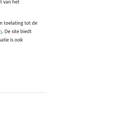
t van het
n toelating tot de
n
. De site biedt
atie is ook