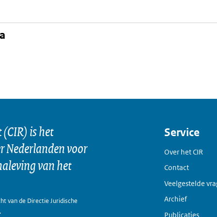
na
kedIn
(CIR) is het
Service
er Nederlanden voor
Over het CIR
naleving van het
Contact
Veelgestelde vr
Archief
ht van de Directie Juridische
.
Publicaties