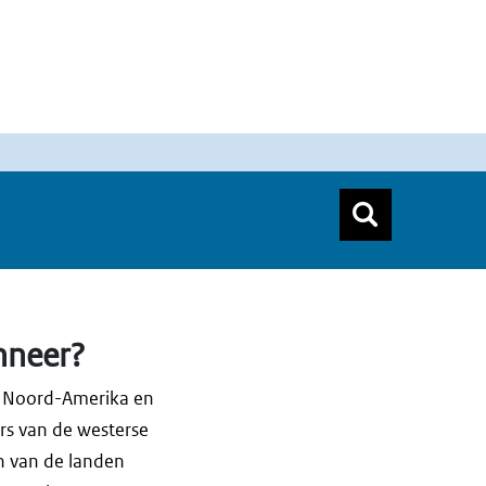
n
Zoeken
Zoekform
Top menu zoeken
nneer?
it Noord-Amerika en
rs van de westerse
en van de landen