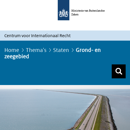
Ministerie van Buitenlandse
Zaken
Centrum voor Internationaal Recht
Home
Thema's
Staten
Grond- en
zeegebied
Z
Z
Top menu zoeken