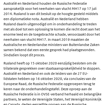
Australië en Nederland houden de Russische Federatie
aansprakelijk voor het neerhalen van vlucht MH17 op 17 juli
2014. Rusland is van dit besluit op de hoogte gesteld middels
een diplomatieke nota. Australië en Nederland hebben
Rusland daarin uitgenodigd om in onderhandeling te treden
met als doel tot een oplossing te komen die recht doet aan het
enorme leed en de toegebrachte schade, veroorzaakt door het
neerhalen van vlucht MH17. In maart 2019 maakten de
Australische en Nederlandse ministers van Buitenlandse Zaken
samen bekend dat een eerste gesprek had plaatsgevonden.
Sindsdien loopt dit proces.
Rusland heeft op 15 oktober 2020 eenzijdig besloten om de
trilaterale gesprekken over staatsaansprakelijkheid te stoppen.
Australië en Nederland en ook de leiders van de 27 EU-
lidstaten hebben op 16 oktober 2020, via conclusies van de
Europese Raad, de Russische Federatie opgeroepen terug te
keren naar de onderhandelingstafel. Deze oproep aan de
Russische Federatie is in OVSE-verband herhaald en belangrijke
partners, te weten de Verenigde Staten, het Verenigd Koninkrijk
en Canada, deden eenzelfde oproep aan de Russische