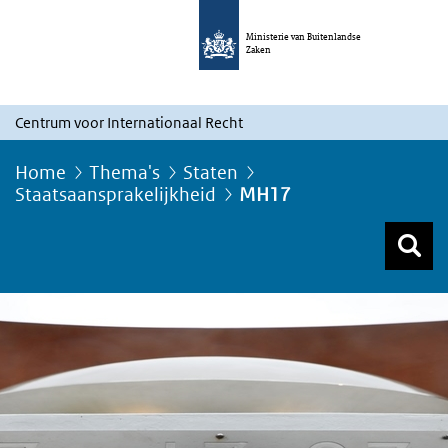
Ministerie van Buitenlandse
Zaken
Centrum voor Internationaal Recht
Home
Thema's
Staten
Staatsaansprakelijkheid
MH17
Z
Z
Top menu zoeken