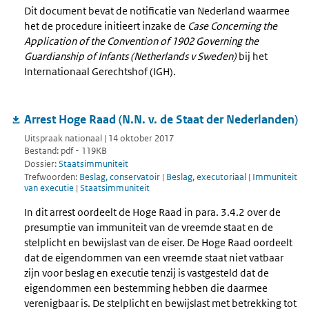
Dit document bevat de notificatie van Nederland waarmee
het de procedure initieert inzake de
Case Concerning the
Application of the Convention of 1902 Governing the
Guardianship of Infants (Netherlands v Sweden)
bij het
Internationaal Gerechtshof (IGH).
Arrest Hoge Raad (N.N. v. de Staat der Nederlanden)
Uitspraak nationaal | 14 oktober 2017
Bestand: pdf - 119KB
Dossier:
Staatsimmuniteit
Trefwoorden:
Beslag, conservatoir
|
Beslag, executoriaal
|
Immuniteit
van executie
|
Staatsimmuniteit
In dit arrest oordeelt de Hoge Raad in para. 3.4.2 over de
presumptie van immuniteit van de vreemde staat en de
stelplicht en bewijslast van de eiser. De Hoge Raad oordeelt
dat de eigendommen van een vreemde staat niet vatbaar
zijn voor beslag en executie tenzij is vastgesteld dat de
eigendommen een bestemming hebben die daarmee
verenigbaar is. De stelplicht en bewijslast met betrekking tot