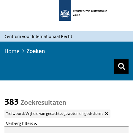
Ministerie van Buitenlandse
Zaken
Centrum voor Internationaal Recht
Home
Zoeken
Z
Z
Top menu zoeken
383
Zoekresultaten
Trefwoord: Vrijheid van gedachte, geweten en godsdienst
Verberg filters