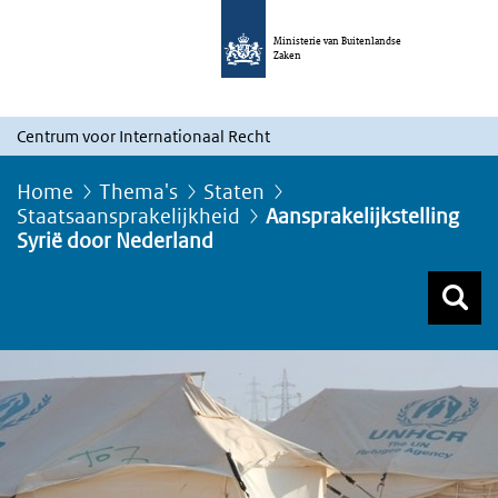
Ministerie van Buitenlandse
Zaken
Centrum voor Internationaal Recht
Home
Thema's
Staten
Staatsaansprakelijkheid
Aansprakelijkstelling
Syrië door Nederland
Z
Z
Top menu zoeken