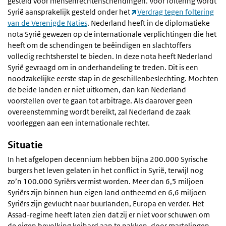
gesteld voor mensenrechtenschendingen. Voor foltering wordt
Syrië aansprakelijk gesteld onder het
Verdrag tegen foltering
van de Verenigde Naties
. Nederland heeft in de diplomatieke
nota Syrië gewezen op de internationale verplichtingen die het
heeft om de schendingen te beëindigen en slachtoffers
volledig rechtsherstel te bieden. In deze nota heeft Nederland
Syrië gevraagd om in onderhandeling te treden. Dit is een
noodzakelijke eerste stap in de geschillenbeslechting. Mochten
de beide landen er niet uitkomen, dan kan Nederland
voorstellen over te gaan tot arbitrage. Als daarover geen
overeenstemming wordt bereikt, zal Nederland de zaak
voorleggen aan een internationale rechter.
Situatie
In het afgelopen decennium hebben bijna 200.000 Syrische
burgers het leven gelaten in het conflict in Syrië, terwijl nog
zo’n 100.000 Syriërs vermist worden. Meer dan 6,5 miljoen
Syriërs zijn binnen hun eigen land ontheemd en 6,6 miljoen
Syriërs zijn gevlucht naar buurlanden, Europa en verder. Het
Assad-regime heeft laten zien dat zij er niet voor schuwen om
de eigen bevolking keihard aan te pakken, door martelingen,