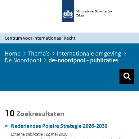
Ministerie van Buitenlandse
Zaken
Centrum voor Internationaal Recht
Home
Thema's
Internationale omgeving
De Noordpool
de-noordpool - publicaties
Z
Z
Top menu zoeken
10
Zoekresultaten
Nederlandse Polaire Strategie 2026-2030
Externe publicatie | 22 mei 2026