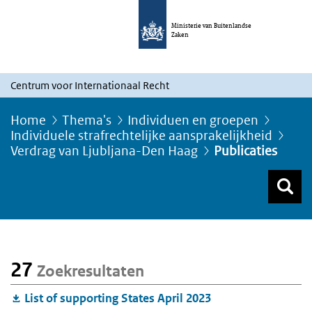
Ministerie van Buitenlandse
Zaken
Centrum voor Internationaal Recht
Home
Thema's
Individuen en groepen
Individuele strafrechtelijke aansprakelijkheid
Verdrag van Ljubljana-Den Haag
Publicaties
Z
Z
Top menu zoeken
27
Zoekresultaten
List of supporting States April 2023