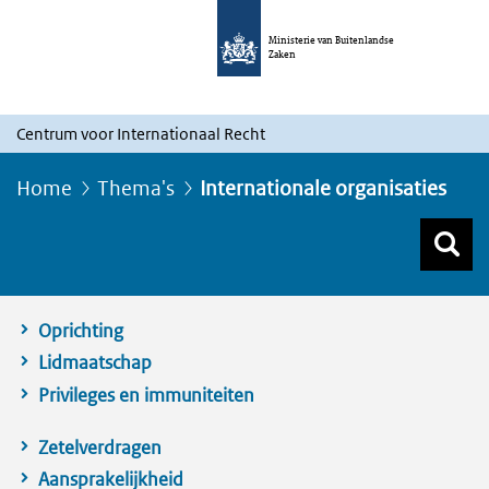
Ministerie van Buitenlandse
Zaken
Centrum voor Internationaal Recht
Home
Thema's
Internationale organisaties
Z
Z
Top menu zoeken
Oprichting
Lidmaatschap
Privileges en immuniteiten
Zetelverdragen
Aansprakelijkheid