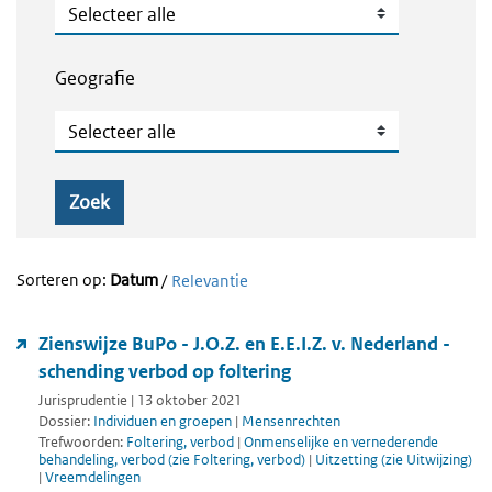
Publicatietype
Geografie
Geografie
Zoek
Sorteren op:
Datum
/
Relevantie
Zienswijze BuPo - J.O.Z. en E.E.I.Z. v. Nederland -
schending verbod op foltering
Jurisprudentie | 13 oktober 2021
Dossier:
Individuen en groepen
|
Mensenrechten
Trefwoorden:
Foltering, verbod
|
Onmenselijke en vernederende
behandeling, verbod (zie Foltering, verbod)
|
Uitzetting (zie Uitwijzing)
|
Vreemdelingen