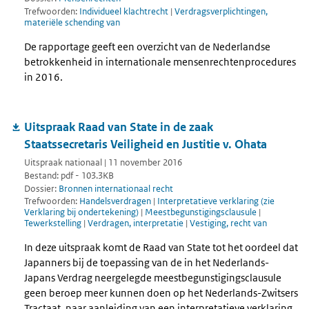
Trefwoorden:
Individueel klachtrecht
|
Verdragsverplichtingen,
materiële schending van
De rapportage geeft een overzicht van de Nederlandse
betrokkenheid in internationale mensenrechtenprocedures
in 2016.
Uitspraak Raad van State in de zaak
Staatssecretaris Veiligheid en Justitie v. Ohata
Uitspraak nationaal | 11 november 2016
Bestand: pdf - 103.3KB
Dossier:
Bronnen internationaal recht
Trefwoorden:
Handelsverdragen
|
Interpretatieve verklaring (zie
Verklaring bij ondertekening)
|
Meestbegunstigingsclausule
|
Tewerkstelling
|
Verdragen, interpretatie
|
Vestiging, recht van
In deze uitspraak komt de Raad van State tot het oordeel dat
Japanners bij de toepassing van de in het Nederlands-
Japans Verdrag neergelegde meestbegunstigingsclausule
geen beroep meer kunnen doen op het Nederlands-Zwitsers
Tractaat, naar aanleiding van een interpretatieve verklaring