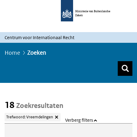
Ministerie van Buitenlandse
Zaken
Centrum voor Internationaal Recht
Home
Zoeken
Z
Z
Top menu zoeken
18
Zoekresultaten
Trefwoord: Vreemdelingen
Verberg filters
Webcontent zoeken