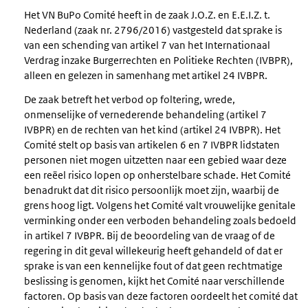
Het VN BuPo Comité heeft in de zaak J.O.Z. en E.E.I.Z. t.
Nederland (zaak nr. 2796/2016) vastgesteld dat sprake is
van een schending van artikel 7 van het Internationaal
Verdrag inzake Burgerrechten en Politieke Rechten (IVBPR),
alleen en gelezen in samenhang met artikel 24 IVBPR.
De zaak betreft het verbod op foltering, wrede,
onmenselijke of vernederende behandeling (artikel 7
IVBPR) en de rechten van het kind (artikel 24 IVBPR). Het
Comité stelt op basis van artikelen 6 en 7 IVBPR lidstaten
personen niet mogen uitzetten naar een gebied waar deze
een reëel risico lopen op onherstelbare schade. Het Comité
benadrukt dat dit risico persoonlijk moet zijn, waarbij de
grens hoog ligt. Volgens het Comité valt vrouwelijke genitale
verminking onder een verboden behandeling zoals bedoeld
in artikel 7 IVBPR. Bij de beoordeling van de vraag of de
regering in dit geval willekeurig heeft gehandeld of dat er
sprake is van een kennelijke fout of dat geen rechtmatige
beslissing is genomen, kijkt het Comité naar verschillende
factoren. Op basis van deze factoren oordeelt het comité dat