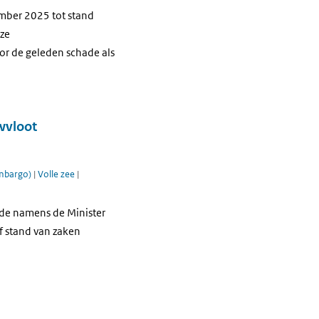
ember 2025 tot stand
ze
r de geleden schade als
wvloot
embargo)
|
Volle zee
|
ede namens de Minister
f stand van zaken