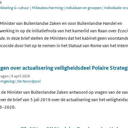
26
kkeling & cultuur
|
Milieubescherming
|
Individuen en groepen
|
Individuele str
e Minister van Buitenlandse Zaken en voor Buitenlandse Handel en
rking in op de initiatiefnota van het kamerlid van Raan over
Ecoci
ede.
In deze brief stellen de Ministers dat het kabinet geen voorstande
 ecocide door het op te nemen in het Statuut van Rome van het Inter
en over actualisering veiligheidsdeel Polaire Strateg
gen | 9 april 2026
 omgeving
|
De Noordpool
t de Minister van Buitenlandse Zaken antwoord op vragen van de va
er de brief van 5 juli 2019 over de actualisering van het veiligheid
16–2020.