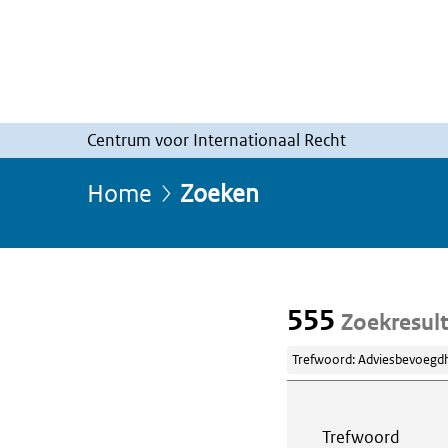
Centrum voor Internationaal Recht
Home
Zoeken
555
Zoekresul
Trefwoord: Adviesbevoegdh
Webcontent z
Trefwoord