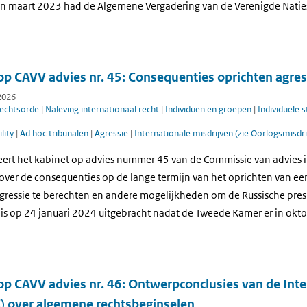
In maart 2023 had de Algemene Vergadering van de Verenigde Naties
op CAVV advies nr. 45: Consequenties oprichten agres
2026
rechtsorde
|
Naleving internationaal recht
|
Individuen en groepen
|
Individuele s
lity
|
Ad hoc tribunalen
|
Agressie
|
Internationale misdrijven (zie Oorlogsmisdri
eert het kabinet op advies nummer 45 van de Commissie van advies i
ver de consequenties op de lange termijn van het oprichten van een 
ressie te berechten en andere mogelijkheden om de Russische presi
s is op 24 januari 2024 uitgebracht nadat de Tweede Kamer er in ok
op CAVV advies nr. 46: Ontwerpconclusies van de Int
) over algemene rechtsbeginselen