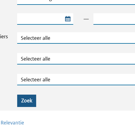
Begindatum van de periode
Einddatum van de
—
Thema's en Dossiers
iers
Publicatietype
Geografie
Zoek
/
Relevantie