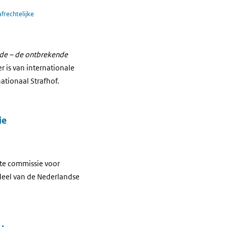
afrechtelijke
de – de ontbrekende
r is van internationale
nationaal Strafhof.
ie
ste commissie voor
sdeel van de Nederlandse