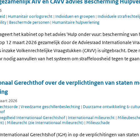
 gezamenlijk AIV en CAVV advies Bescherming Hulpve
6
eid
|
Humanitair oorlogsrecht
|
Individuen en groepen
|
Individuele strafrechtel
lity
|
Beschermde personen
|
Humanitaire hulpverlening
ageert het kabinet op het advies 'Hulp onder vuur: bescherming van 
at op 12 maart 2026 gezamelijk door de Adviesraad Internationale Vr
inzake Volkenrechtelijke Vraagstukken (CAVV) is uitgebracht. Deze r
ar nodig aanvullen van het systeem om straffeloosheid tegen te gaan
onaal Gerechthof over de verplichtingen van staten m
ing
maart 2026
rechtsorde
|
Vreedzame geschillenbeslechting
|
Duurzame ontwikkeling & cultu
hof
oegdheid Internationaal Gerechtshof
|
Internationaal milieurecht
|
Milieubesche
ht)
|
Milieurecht (zie Internationaal milieurecht)
|
Milieuschade
t Internationaal Gerechtshof (IGH) in op de verplichitingen van state