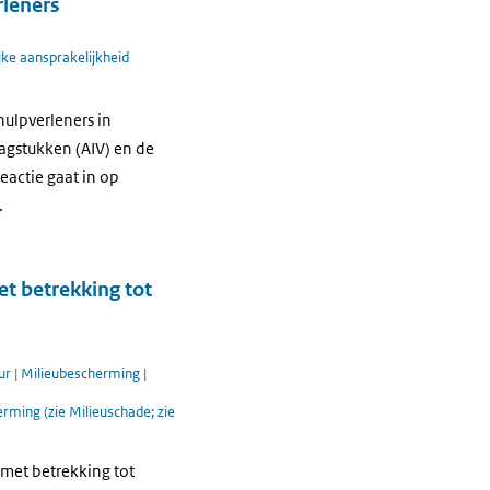
rleners
ijke aansprakelijkheid
hulpverleners in
aagstukken (AIV) en de
eactie gaat in op
.
et betrekking tot
ur
|
Milieubescherming
|
rming (zie Milieuschade; zie
n met betrekking tot