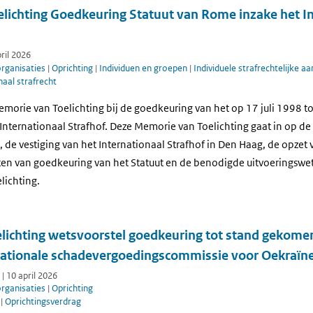
lichting Goedkeuring Statuut van Rome inzake het In
pril 2026
organisaties
|
Oprichting
|
Individuen en groepen
|
Individuele strafrechtelijke a
naal strafrecht
emorie van Toelichting bij de goedkeuring van het op 17 juli 1998 
Internationaal Strafhof. Deze Memorie van Toelichting gaat in op 
 de vestiging van het Internationaal Strafhof in Den Haag, de opzet 
ten van goedkeuring van het Statuut en de benodigde uitvoeringswe
elichting.
lichting wetsvoorstel goedkeuring tot stand gekomen
rnationale schadevergoedingscommissie voor Oekraïn
| 10 april 2026
organisaties
|
Oprichting
g
|
Oprichtingsverdrag