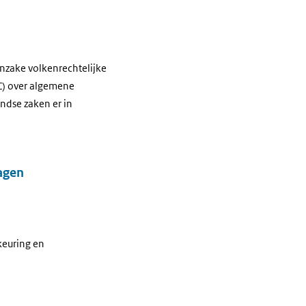
nzake volkenrechtelijke
C) over algemene
andse zaken er in
agen
keuring en