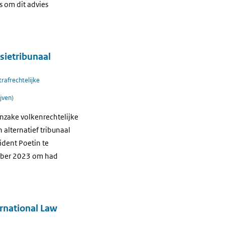
 om dit advies
sietribunaal
trafrechtelijke
jven)
nzake volkenrechtelijke
alternatief tribunaal
dent Poetin te
tober 2023 om had
ernational Law