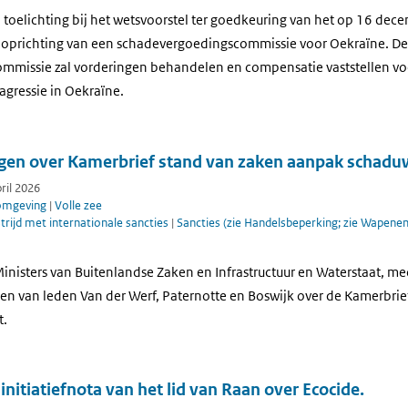
 toelichting bij het wetsvoorstel ter goedkeuring van het op 16 dec
 oprichting van een schadevergoedingscommissie voor Oekraïne. De
missie zal vorderingen behandelen en compensatie vaststellen voo
agressie in Oekraïne.
gen over Kamerbrief stand van zaken aanpak schadu
pril 2026
 omgeving
|
Volle zee
strijd met internationale sancties
|
Sancties (zie Handelsbeperking; zie Wapen
nisters van Buitenlandse Zaken en Infrastructuur en Waterstaat, m
gen van leden Van der Werf, Paternotte en Boswijk over de Kamerbrie
t.
initiatiefnota van het lid van Raan over Ecocide.