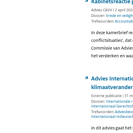
Kabinetsreactie
Advies CAVV | 2 april 202
Dossier:
Vrede en veiligh
Trefwoorden:
Accountabi
In deze kamerbrief re
conflictsituaties', d
Commissie van Advies 
het versterken en wa
Advies Internati
klimaatverander
Externe publicatie | 31 
Dossier:
Internationale 
Internationaal Gerechts
Trefwoorden:
Adviesbev
Internationaal milieurec
In dit advies gaat he