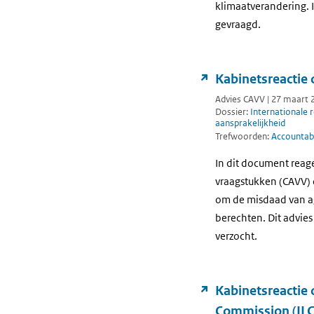
klimaatverandering. 
gevraagd.
Kabinetsreactie 
Advies CAVV | 27 maart 
Dossier:
Internationale 
aansprakelijkheid
Trefwoorden:
Accountabi
In dit document reag
vraagstukken (CAVV) o
om de misdaad van ag
berechten. Dit advie
verzocht.
Kabinetsreactie 
Commission (ILC