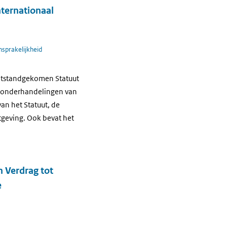
ternationaal
ansprakelijkheid
totstandgekomen Statuut
de onderhandelingen van
van het Statuut, de
tgeving. Ook bevat het
 Verdrag tot
e