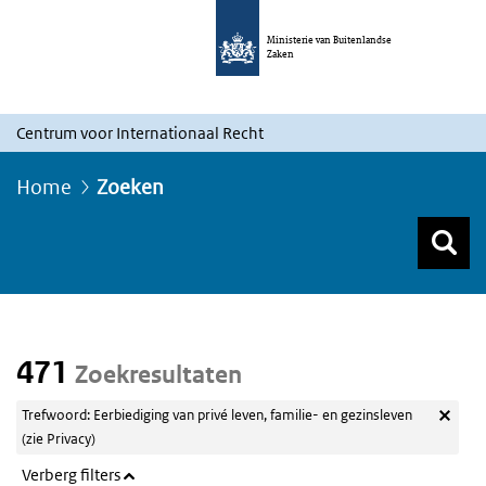
Ministerie van Buitenlandse
Zaken
Centrum voor Internationaal Recht
Home
Zoeken
Z
Z
Top menu zoeken
471
Zoekresultaten
Trefwoord: Eerbiediging van privé leven, familie- en gezinsleven
(zie Privacy)
Verberg filters