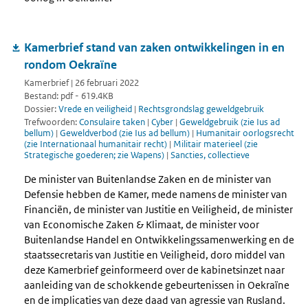
Kamerbrief stand van zaken ontwikkelingen in en
rondom Oekraïne
Kamerbrief | 26 februari 2022
Bestand: pdf - 619.4KB
Dossier:
Vrede en veiligheid
|
Rechtsgrondslag geweldgebruik
Trefwoorden:
Consulaire taken
|
Cyber
|
Geweldgebruik (zie Ius ad
bellum)
|
Geweldverbod (zie Ius ad bellum)
|
Humanitair oorlogsrecht
(zie Internationaal humanitair recht)
|
Militair materieel (zie
Strategische goederen; zie Wapens)
|
Sancties, collectieve
De minister van Buitenlandse Zaken en de minister van
Defensie hebben de Kamer, mede namens de minister van
Financiën, de minister van Justitie en Veiligheid, de minister
van Economische Zaken & Klimaat, de minister voor
Buitenlandse Handel en Ontwikkelingssamenwerking en de
staatssecretaris van Justitie en Veiligheid, doro middel van
deze Kamerbrief geinformeerd over de kabinetsinzet naar
aanleiding van de schokkende gebeurtenissen in Oekraïne
en de implicaties van deze daad van agressie van Rusland.