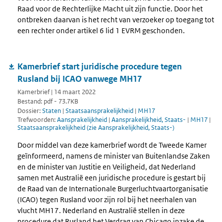
Raad voor de Rechterlijke Macht uit zijn functie. Door het
ontbreken daarvan is het recht van verzoeker op toegang tot
een rechter onder artikel 6 lid 1 EVRM geschonden.
Kamerbrief start juridische procedure tegen
Rusland bij ICAO vanwege MH17
Kamerbrief | 14 maart 2022
Bestand: pdf - 73.7KB
Dossier:
Staten
|
Staatsaansprakelijkheid
|
MH17
Trefwoorden:
Aansprakelijkheid
|
Aansprakelijkheid, Staats-
|
MH17
|
Staatsaansprakelijkheid (zie Aansprakelijkheid, Staats-)
Door middel van deze kamerbrief wordt de Tweede Kamer
geïnformeerd, namens de minister van Buitenlandse Zaken
en de minister van Justitie en Veiligheid, dat Nederland
samen met Australië een juridische procedure is gestart bij
de Raad van de Internationale Burgerluchtvaartorganisatie
(ICAO) tegen Rusland voor zijn rol bij het neerhalen van
vlucht MH17. Nederland en Australië stellen in deze
procedure dat Rusland het Verdrag van Chicago inzake de