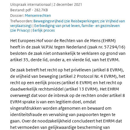
Uitspraak internationaal | 2 december 2021
Bestand: pdf - 282.7KB
Dossier:
Mensenrechten
Trefwoorden:
Bewegingsvrijheid (zie Reisbeperkingen; zie Vrijheid van
verplaatsing)
|
Eerbiediging van privé leven, familie- en gezinsleven
(zie Privacy)
|
Eerlijk proces
Het Europees Hof voor de Rechten van de Mens (EHRM)
heeft in de zaak W.P.W. tegen Nederland (zaak nr. 57294/16)
besloten de zaak niet ontvankelijk te verklaren op grond van
artikel 35, derde lid, onder a, en vierde lid, van het EVRM.
De zaak betreft het recht op het privéleven (artikel 8 EVRM),
de vrijheid van beweging (artikel 2 Protocol Nr. 4 EVRM), het
recht op een eerlijk proces (artikel 6 EVRM) en het recht op
daadwerkelijk rechtsmiddel (artikel 13 EVRM). Het EHRM
overweegt dat voor de inbreuk op de rechten onder artikel 8
EVRM sprake is van een legitiem doel, omdat
vingerafdrukken worden afgenomen en bewaard om
identiteitsfraude en vervalsing van paspoorten tegen te
gaan. Over de noodzakelijkheid concludeert het EHRM dat
het vermoeden van gelijkwaardige bescherming van