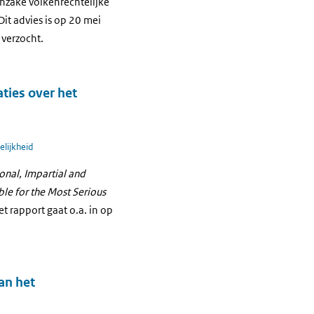
nzake volkenrechtelijke
it advies is op 20 mei
 verzocht.
ties over het
elijkheid
onal, Impartial and
le for the Most Serious
et rapport gaat o.a. in op
an het