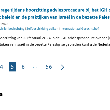
rage tijdens hoorzitting adviesprocedure bij het IGH o
 beleid en de praktijken van Israël in de bezette Pale
t 2026
hillenbeslechting
|
Zelfbeschikking volken
|
Internationaal Gerechtshof
 hoorzitting van 20 februari 2024 in de IGH-adviesprocedure over de 
tijken van Israël in de bezette Palestijnse gebieden kunt u de Neder
4
5
6
56
Pagina
Pagina
Pagina
Pagina
na
kedIn