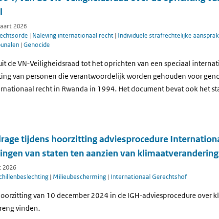
l
maart 2026
rechtsorde
|
Naleving internationaal recht
|
Individuele strafrechtelijke aansprak
bunalen
|
Genocide
luit de VN-Veiligheidsraad tot het oprichten van een speciaal interna
ting van personen die verantwoordelijk worden gehouden voor geno
rnationaal recht in Rwanda in 1994. Het document bevat ook het sta
rage tijdens hoorzitting adviesprocedure Internation
tingen van staten ten aanzien van klimaatverandering
t 2026
hillenbeslechting
|
Milieubescherming
|
Internationaal Gerechtshof
e hoorzitting van 10 december 2024 in de IGH-adviesprocedure over 
breng vinden.