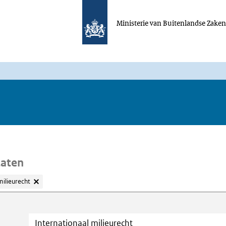
Ministerie van Buitenlandse Zake
taten
milieurecht
oeken
Trefwoord