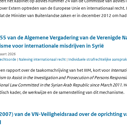
eert het kabinet op advies nummer 24 van de Commissie van advies i
ver Extern optreden van de Europese Unie en internationaal recht. D
at de Minister van Buitenlandse zaken er in december 2012 om had
755 van de Algemene Vergadering van de Verenigde Na
sme voor internationale misdrijven in Syrië
maart 2026
rechtsorde
|
Naleving internationaal recht
|
Individuele strafrechtelijke aansprak
een rapport over de taakomschrijving van het IIIM, kort voor
Internati
 to Assist in the Investigation and Prosecution of Persons Responsib
ional Law Committed in the Syrian Arab Republic since March 2011
. H
idisch kader, de werkwijze en de samenstelling van dit mechanisme.
2007) van de VN-Veiligheidsraad over de oprichting v
l