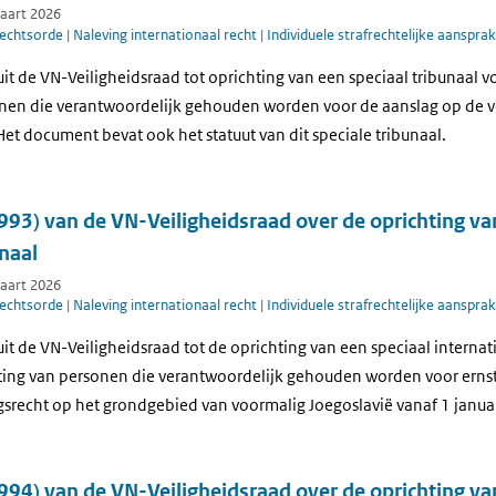
maart 2026
rechtsorde
|
Naleving internationaal recht
|
Individuele strafrechtelijke aansprak
luit de VN-Veiligheidsraad tot oprichting van een speciaal tribunaal v
nen die verantwoordelijk gehouden worden voor de aanslag op de 
 Het document bevat ook het statuut van dit speciale tribunaal.
993) van de VN-Veiligheidsraad over de oprichting va
naal
maart 2026
rechtsorde
|
Naleving internationaal recht
|
Individuele strafrechtelijke aansprak
luit de VN-Veiligheidsraad tot de oprichting van een speciaal internat
ting van personen die verantwoordelijk gehouden worden voor erns
gsrecht op het grondgebied van voormalig Joegoslavië vanaf 1 janu
994) van de VN-Veiligheidsraad over de oprichting va