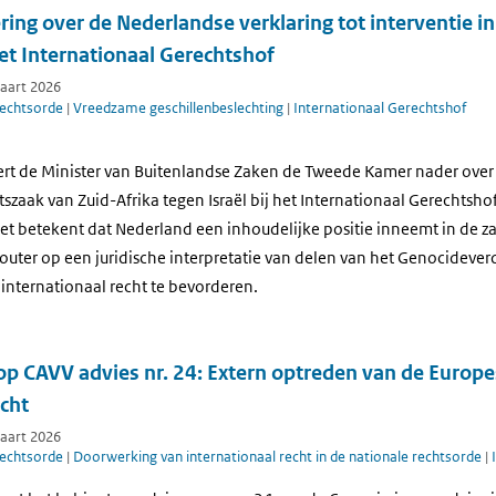
ering over de Nederlandse verklaring tot interventie i
het Internationaal Gerechtshof
maart 2026
rechtsorde
|
Vreedzame geschillenbeslechting
|
Internationaal Gerechtshof
ert de Minister van Buitenlandse Zaken de Tweede Kamer nader over 
htszaak van Zuid-Afrika tegen Israël bij het Internationaal Gerechtsho
iet betekent dat Nederland een inhoudelijke positie inneemt in de zaa
 louter op een juridische interpretatie van delen van het Genocidever
 internationaal recht te bevorderen.
op CAVV advies nr. 24: Extern optreden van de Europe
echt
maart 2026
rechtsorde
|
Doorwerking van internationaal recht in de nationale rechtsorde
|