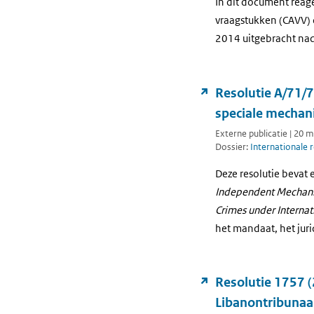
In dit document reag
vraagstukken (CAVV) o
2014 uitgebracht nad
Resolutie A/71/
speciale mechani
Externe publicatie | 20 
Dossier:
Internationale 
Deze resolutie bevat 
Independent Mechanism
Crimes under Internat
het mandaat, het jur
Resolutie 1757 (
Libanontribunaa