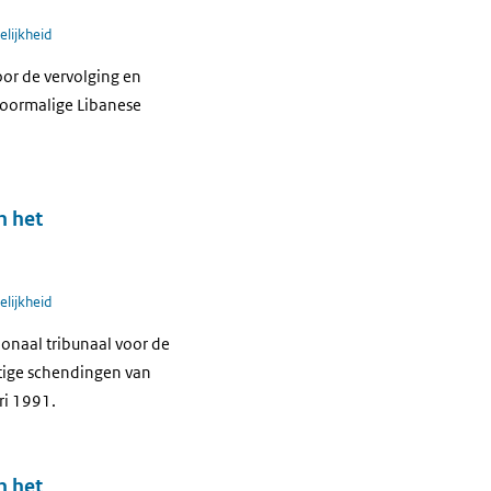
elijkheid
oor de vervolging en
voormalige Libanese
n het
elijkheid
ionaal tribunaal voor de
tige schendingen van
ari 1991.
n het