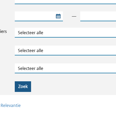
Begindatum van de periode
Einddatum van de
—
Thema's en Dossiers
iers
Publicatietype
Geografie
Zoek
/
Relevantie