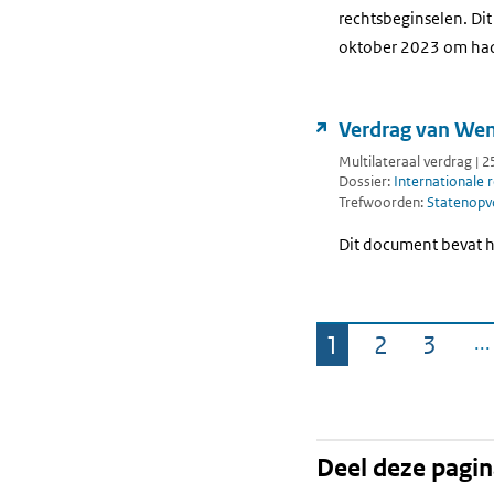
rechtsbeginselen. Dit
oktober 2023 om had
Verdrag van Wen
Multilateraal verdrag | 
Dossier:
Internationale 
Trefwoorden:
Statenopv
Dit document bevat h
1
2
3
Pagina
Pagina
Pagin
Deel deze pagi