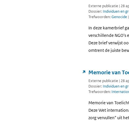
Externe publicatie | 28 a
Dossier:
Individuen en g
Trefwoorden:
Genocide
In deze kamerbrief ga
verschillende NGO's 
Deze brief verwijst o
omtrent de juiste be
Memorie van Toel
Externe publicatie | 28 a
Dossier:
Individuen en g
Trefwoorden:
Internatio
Memorie van Toelichti
Deze Wet internationa
zorg vervullen" uit h