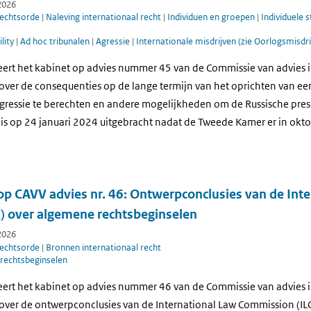
2026
rechtsorde
|
Naleving internationaal recht
|
Individuen en groepen
|
Individuele s
lity
|
Ad hoc tribunalen
|
Agressie
|
Internationale misdrijven (zie Oorlogsmisdri
eert het kabinet op advies nummer 45 van de Commissie van advies i
ver de consequenties op de lange termijn van het oprichten van een 
ressie te berechten en andere mogelijkheden om de Russische presi
s is op 24 januari 2024 uitgebracht nadat de Tweede Kamer er in ok
op CAVV advies nr. 46: Ontwerpconclusies van de Int
) over algemene rechtsbeginselen
2026
rechtsorde
|
Bronnen internationaal recht
rechtsbeginselen
eert het kabinet op advies nummer 46 van de Commissie van advies i
over de ontwerpconclusies van de International Law Commission (IL