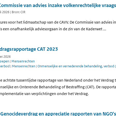
Commissie van advies inzake volkenrechtelijke vraag
li 2026 | Bron: CIR
tures voor het lidmaatschap van de CAVV. De Commissie van advies i
s een onafhankelijk adviesorgaan in de zin van de Kaderwet ...
dragsrapportage CAT 2023
mei 2026
roepen
|
Mensenrechten
 verbod
|
Mensenrechten
|
Onmenselijke en vernederende behandeling, verbod (z
e achtste tussentijdse rapportage van Nederland onder het Verdrag t
elijke en Onterende Behandeling of Bestraffing (CAT). De rapporta
mplementatie van verplichtingen onder het Verdrag.
 Genocideverdrag en appreciatie rapporten van NGO'