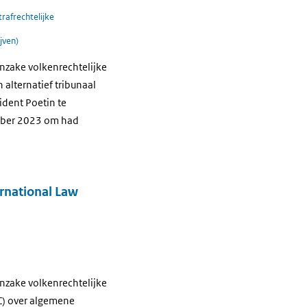
trafrechtelijke
jven)
nzake volkenrechtelijke
alternatief tribunaal
dent Poetin te
tober 2023 om had
ernational Law
nzake volkenrechtelijke
C) over algemene