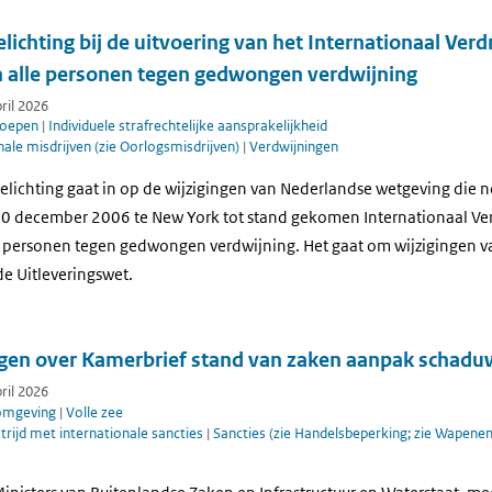
ichting bij de uitvoering van het Internationaal Verd
 alle personen tegen gedwongen verdwijning
pril 2026
roepen
|
Individuele strafrechtelijke aansprakelijkheid
nale misdrijven (zie Oorlogsmisdrijven)
|
Verdwijningen
lichting gaat in op de wijzigingen van Nederlandse wetgeving die n
20 december 2006 te New York tot stand gekomen Internationaal Ve
 personen tegen gedwongen verdwijning. Het gaat om wijzigingen v
de Uitleveringswet.
gen over Kamerbrief stand van zaken aanpak schadu
pril 2026
 omgeving
|
Volle zee
strijd met internationale sancties
|
Sancties (zie Handelsbeperking; zie Wapen