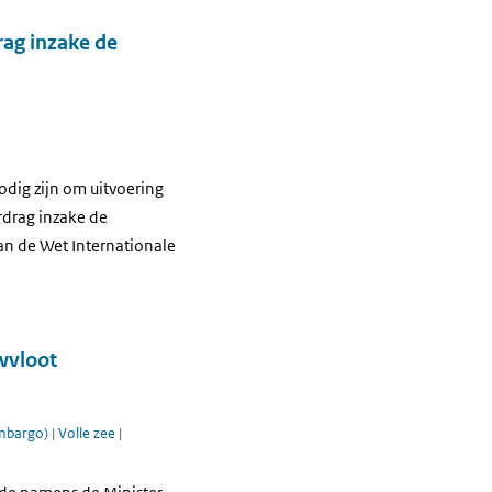
rag inzake de
odig zijn om uitvoering
rdrag inzake de
an de Wet Internationale
wvloot
embargo)
|
Volle zee
|