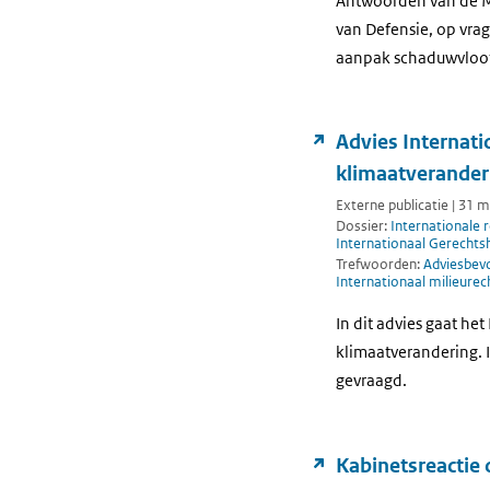
Antwoorden van de Mi
van Defensie, op vra
aanpak schaduwvloo
Advies Internati
klimaatverander
Externe publicatie | 31 
Dossier:
Internationale 
Internationaal Gerechts
Trefwoorden:
Adviesbev
Internationaal milieurec
In dit advies gaat he
klimaatverandering. 
gevraagd.
Kabinetsreactie 