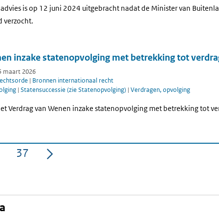
 advies is op 12 juni 2024 uitgebracht nadat de Minister van Buitenl
 verzocht.
en inzake statenopvolging met betrekking tot verdr
25 maart 2026
rechtsorde
|
Bronnen internationaal recht
olging
|
Statensuccessie (zie Statenopvolging)
|
Verdragen, opvolging
et Verdrag van Wenen inzake statenopvolging met betrekking tot ve
37
a
Pagina
na