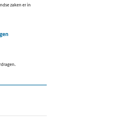
andse zaken er in
agen
rdragen.