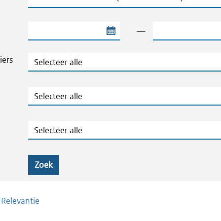
Begindatum van de periode
Einddatum van de
—
Thema's en Dossiers
iers
Publicatietype
Geografie
Zoek
/
Relevantie