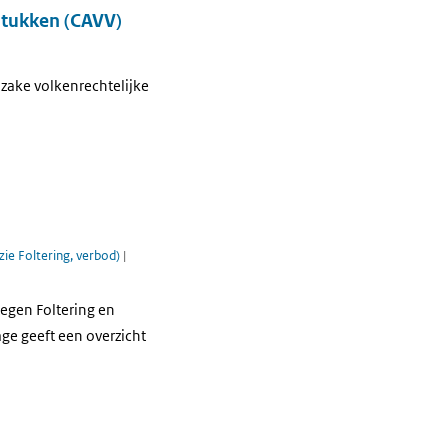
stukken (CAVV)
nzake volkenrechtelijke
ie Foltering, verbod)
|
egen Foltering en
ge geeft een overzicht
s