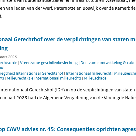
nisters van Buitenlandse Zaken en Infrastructuur en Waterstaat, m
gen van leden Van der Werf, Paternotte en Boswijk over de Kamerbrie
t.
onaal Gerechthof over de verplichtingen van staten m
ing
maart 2026
rechtsorde
|
Vreedzame geschillenbeslechting
|
Duurzame ontwikkeling & cultu
hof
oegdheid Internationaal Gerechtshof
|
Internationaal milieurecht
|
Milieubesche
ht)
|
Milieurecht (zie Internationaal milieurecht)
|
Milieuschade
t Internationaal Gerechtshof (IGH) in op de verplichitingen van state
In maart 2023 had de Algemene Vergadering van de Verenigde Naties
op CAVV advies nr. 45: Consequenties oprichten agres