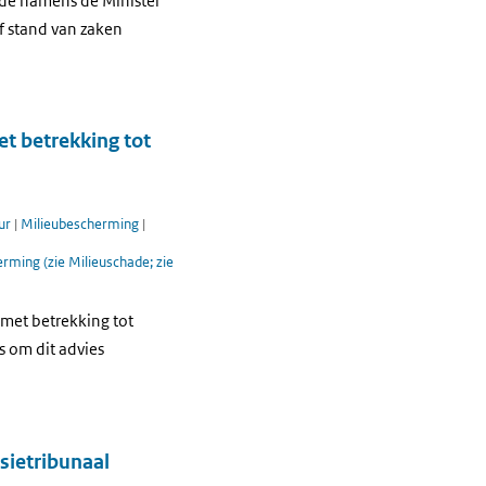
ede namens de Minister
f stand van zaken
et betrekking tot
ur
|
Milieubescherming
|
rming (zie Milieuschade; zie
n met betrekking tot
 om dit advies
sietribunaal