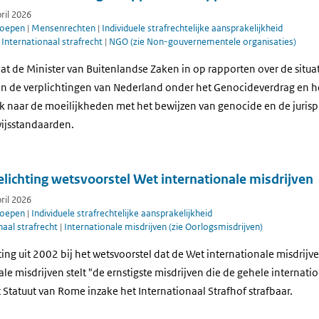
pril 2026
roepen
|
Mensenrechten
|
Individuele strafrechtelijke aansprakelijkheid
|
Internationaal strafrecht
|
NGO (zie Non-gouvernementele organisaties)
at de Minister van Buitenlandse Zaken in op rapporten over de situat
en de verplichtingen van Nederland onder het Genocideverdrag en h
ok naar de moeilijkheden met het bewijzen van genocide en de jurisp
wijsstandaarden.
ichting wetsvoorstel Wet internationale misdrijven
pril 2026
roepen
|
Individuele strafrechtelijke aansprakelijkheid
naal strafrecht
|
Internationale misdrijven (zie Oorlogsmisdrijven)
ng uit 2002 bij het wetsvoorstel dat de Wet internationale misdrijve
le misdrijven stelt "de ernstigste misdrijven die de gehele interna
et Statuut van Rome inzake het Internationaal Strafhof strafbaar.