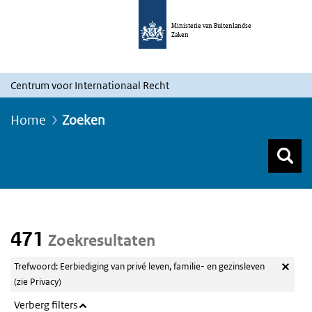
Ministerie van Buitenlandse
Zaken
Centrum voor Internationaal Recht
Home
Zoeken
Z
Z
Top menu zoeken
471
Zoekresultaten
Trefwoord: Eerbiediging van privé leven, familie- en gezinsleven
(zie Privacy)
Verberg filters