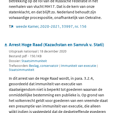
betrekking op de rol van de Russische Federatie in het
neerhalen van vlucht MH17. Dat is de kern van onze
statenklacht, en dat blijft zo. Nederland behoudt zijn
volwaardige procespositie, onafhankelijk van Oekraïne.
T
weede Kamer, 2020-2021, 33997, nr. 156
Arrest Hoge Raad (Kazachstan en Samruk v. Stati)
Uitspraak nationaal | 18 december 2020
Bestand: pdf - 150.1KB
Dossier:
Staatsimmuniteit
Trefwoorden:
Beslag, conservatoir
|
Immuniteit van executie
|
Staatsimmuniteit
In dit arrest van de Hoge Raad wordt, in para. 3.2.4,
geoordeeld dat immuniteit van executie van
staatseigendom niet is beperkt tot goederen waarvan de
onmiddellijke bestemming een publieke is. Op grond van
het volkenrecht geldt voor goederen van een vreemde staat
een presumptie van immuniteit van executie, die alleen
wijkt indien is vastgesteld dat de desbetreffende goederen