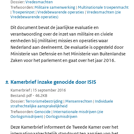
Dossier:
Vredesmachten
Trefwoorden:
Militaire samenwerking
|
Multinationale troepenmacht
|
Troepeninzet
|
Vredebewarende operaties
|
Vredesmachten (zie
Vredebewarende operaties)
Dit document bevat de jaarlijkse evaluatie en
verantwoording over de inzet van militaire en civiele
eenheden bij (militaire) missies en operaties waar
Nederland aan deelneemt. De evaluatie is opgesteld door
Ministerie van Defensie en het Ministerie van Buitenlandse
Zaken voor het parlement en gaat over het jaar 2016.
Kamerbrief inzake genocide door ISIS
Kamerbrief | 15 september 2016
Bestand: pdf - 46.2KB
Dossier:
Terrorismebestrijding
|
Mensenrechten
|
Individuele
strafrechtelijke aansprakelijkheid
Trefwoorden:
Genocide
|
Internationale misdrijven (zie
Oorlogsmisdrijven)
|
Oorlogsmisdrijven
Deze Kamerbrief informeert de Tweede Kamer over het
internationaalrechtelijk standpunt ten aanzien van het