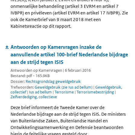
onmenselijke behandeling (artikel 3 EVRM en artikel 7
IVBPR) en privéleven (artikel EVRM en artikel 17 IVBPR). Zie
ook de Kamerbrief van 9 maart 2018 met een
Kabinetsreactie op dit rapport.
Antwoorden op Kamervragen inzake de
aanvullende artikel 100-brief Nederlandse bijdrage
aan de strijd tegen ISIS
Antwoorden op Kamervragen | 6 februari 2016
Bestand: pdf - 165.9KB
Dossier:
Rechtsgrondslag geweldgebruik
Trefwoorden:
Geweldgebruik (zie Ius ad bellum)
|
Geweldgebruik,
collectief
|
Ius ad bellum
|
Terrorisme
|
Terrorismebestrijding
|
Zelfverdediging, collectieve
Deze brief informeert de Tweede Kamer over de
Nederlandse bijdrage aan de strijd tegen ISIS. De ministers
van Buitenlandse Zaken, Buitenlandse Handel en
Ontwikkelingssamenwerking en Defensie beantwoorden
hierin de feitelijke vragen gesteld door