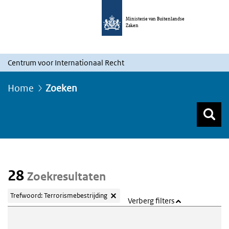
Ministerie van Buitenlandse
Zaken
Centrum voor Internationaal Recht
Home
Zoeken
Z
Z
Top menu zoeken
28
Zoekresultaten
Trefwoord: Terrorismebestrijding
Verberg filters
Webcontent zoeken