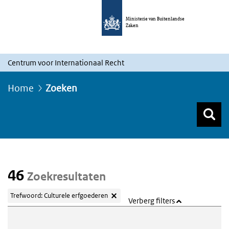
Ministerie van Buitenlandse
Zaken
Centrum voor Internationaal Recht
Home
Zoeken
Z
Z
Top menu zoeken
46
Zoekresultaten
Trefwoord: Culturele erfgoederen
Verberg filters
Webcontent zoeken