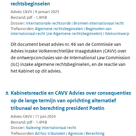
rechtsbeginselen
Advies CAVV | 9 januari 2025
Bestand: pdf - 1.9MB
Dossier:
Internationale rechtsorde
|
Bronnen internationaal recht
Trefwoorden:
Algemene rechtsbeginselen
|
Beginselen van
internationaal recht (zie Algemene rechtsbeginselen)
|
Wetsontwerp
Dit document bevat advies nr. 46 van de Commissie van
Advies inzake Volkenrechtelijke Vraagstukken (CAVV) over
de ontwerpconclusies van de International Law Commission
(ILC) inzake algemene rechtsbeginselen, en de reactie van
het Kabinet op dit advies.
Kabinetsreactie en CAVV Advies over consequenties
op de lange termijn van oprichting alternatief
tribunaal en berechting president Poetin
Advies CAVV | 11 juni 2024
Bestand: pdf - 1.4MB
Dossier:
Naleving internationaal recht
Trefwoorden:
Ad hoc tribunalen
|
Agressie
|
Berechting