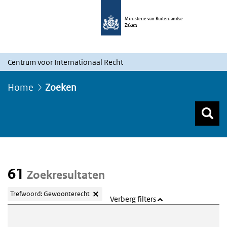
Ministerie van Buitenlandse
Zaken
Centrum voor Internationaal Recht
Home
Zoeken
Z
Z
Top menu zoeken
61
Zoekresultaten
Trefwoord: Gewoonterecht
Verberg filters
Webcontent zoeken