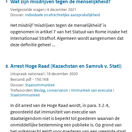
Wat zijn misdrijven tegen de menselijkheid?
Veelgestelde vragen | 6 december 2021
Dossier:
Individuele strafrechtelijke aansprakelijkheid
Het misdrijf 'misdrijven tegen de menselijkheid' is
opgenomen in artikel 7 van het Statuut van Rome inzake het
Internationaal Strafhof. Algemeen wordt aangenomen dat
deze definitie geheel ...
Arrest Hoge Raad (Kazachstan en Samruk v. Stati)
Uitspraak nationaal | 18 december 2020
Bestand: pdf - 150.1KB
Dossier:
Staatsimmuniteit
Trefwoorden:
Beslag, conservatoir
|
Immuniteit van executie
|
Staatsimmuniteit
In dit arrest van de Hoge Raad wordt, in para. 3.2.4,
geoordeeld dat immuniteit van executie van
staatseigendom niet is beperkt tot goederen waarvan de
onmiddellijke bestemming een publieke is. Op grond van
het volkenrecht geldt voor goederen van een vreemde staat