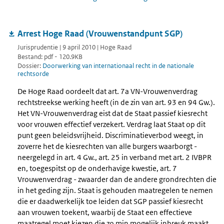
Arrest Hoge Raad (Vrouwenstandpunt SGP)
Jurisprudentie | 9 april 2010 | Hoge Raad
Bestand: pdf - 120.9KB
Dossier:
Doorwerking van internationaal recht in de nationale
rechtsorde
De Hoge Raad oordeelt dat art. 7a VN-Vrouwenverdrag
rechtstreekse werking heeft (in de zin van art. 93 en 94 Gw.).
Het VN-Vrouwenverdrag eist dat de Staat passief kiesrecht
voor vrouwen effectief verzekert. Verdrag laat Staat op dit
punt geen beleidsvrijheid. Discriminatieverbod weegt, in
zoverre het de kiesrechten van alle burgers waarborgt -
neergelegd in art. 4 Gw., art. 25 in verband met art. 2 IVBPR
en, toegespitst op de onderhavige kwestie, art. 7
Vrouwenverdrag - zwaarder dan de andere grondrechten die
in het geding zijn. Staat is gehouden maatregelen te nemen
die er daadwerkelijk toe leiden dat SGP passief kiesrecht
aan vrouwen toekent, waarbij de Staat een effectieve
maatregel moet kiezen die zo min mogelijk inbreuk maakt