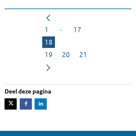
1
17
Pagina
Pagina
18
Pagina
19
20
21
Pagina
Pagina
Pagina
Deel deze pagina
X-Twitter
Facebook
LinkedIn