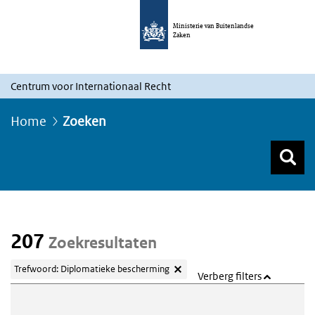
Ministerie van Buitenlandse
Zaken
Centrum voor Internationaal Recht
Home
Zoeken
Z
Z
Top menu zoeken
207
Zoekresultaten
Trefwoord: Diplomatieke bescherming
Verberg filters
Webcontent zoeken