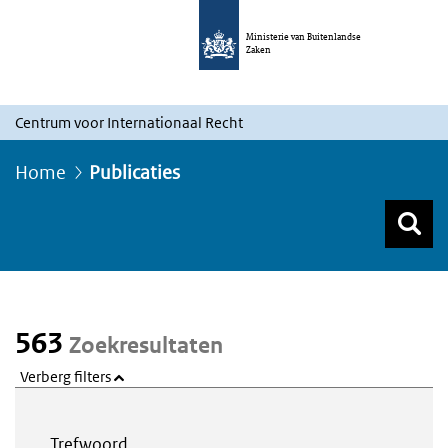
Ministerie van Buitenlandse
Zaken
Centrum voor Internationaal Recht
Home
Publicaties
Z
Z
Top menu zoeken
563
Zoekresultaten
Verberg filters
Webcontent zoeken
Trefwoord