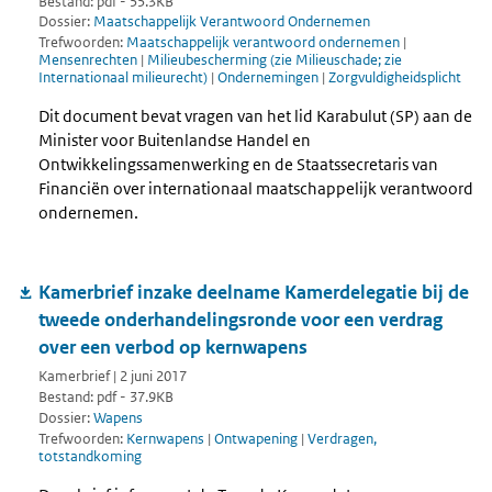
Bestand: pdf - 55.3KB
Dossier:
Maatschappelijk Verantwoord Ondernemen
Trefwoorden:
Maatschappelijk verantwoord ondernemen
|
Mensenrechten
|
Milieubescherming (zie Milieuschade; zie
Internationaal milieurecht)
|
Ondernemingen
|
Zorgvuldigheidsplicht
Dit document bevat vragen van het lid Karabulut (SP) aan de
Minister voor Buitenlandse Handel en
Ontwikkelingssamenwerking en de Staatssecretaris van
Financiën over internationaal maatschappelijk verantwoord
ondernemen.
Kamerbrief inzake deelname Kamerdelegatie bij de
tweede onderhandelingsronde voor een verdrag
over een verbod op kernwapens
Kamerbrief | 2 juni 2017
Bestand: pdf - 37.9KB
Dossier:
Wapens
Trefwoorden:
Kernwapens
|
Ontwapening
|
Verdragen,
totstandkoming