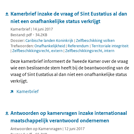
Kamerbrief inzake de vraag of Sint Eustatius al dan
niet een onafhankelijke status verkrijgt
Kamerbrief | 14 juni 2017
Bestand: pdf - 34.2KB
Dossier:
Caribische landen Koninkrijk
|
Zelfbeschikking volken
Trefwoorden:
Onafhankelijkheid
|
Referendum
|
Territoriale integriteit
|
Zelfbeschikkingsrecht, extern
|
Zelfbeschikkingsrecht, intern
Deze kamerbrief informeert de Tweede Kamer over de vraag
wie een beslissende stem heeft bij de beantwoording van de
vraag of Sint Eustatius al dan niet een onafhankelijke status
verkrijgt.
Kamerbrief
Antwoorden op kamervragen inzake internationaal
maatschappelijk verantwoord ondernemen
Antwoorden op Kamervragen | 12 juni 2017